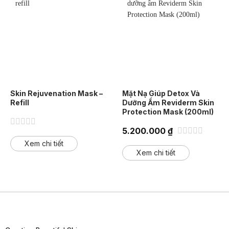
Skin Rejuvenation Mask –
Mặt Nạ Giúp Detox Và
Refill
Dưỡng Ẩm Reviderm Skin
Protection Mask (200ml)
5.200.000
₫
Được
xếp
Được
Xem chi tiết
hạng
xếp
Xem chi tiết
0
hạng
5
0
sao
5
sao