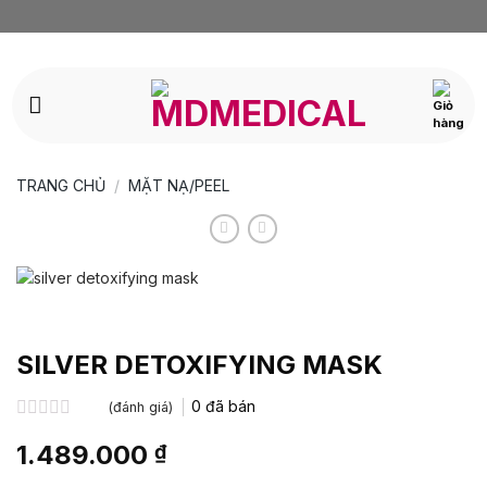
Bỏ
qua
nội
dung
TRANG CHỦ
/
MẶT NẠ/PEEL
SILVER DETOXIFYING MASK
0
đã bán
(đánh giá)
Được
1.489.000
₫
xếp
hạng
0