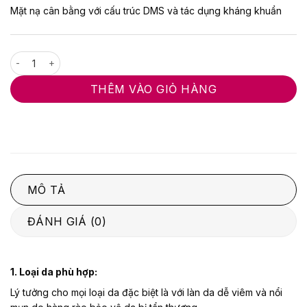
5
Mặt nạ cân bằng với cấu trúc DMS và tác dụng kháng khuẩn
sao
silver detoxifying mask số lượng
THÊM VÀO GIỎ HÀNG
MÔ TẢ
ĐÁNH GIÁ (0)
1. Loại da phù hợp:
Lý tưởng cho mọi loại da đặc biệt là với làn da dễ viêm và nổi