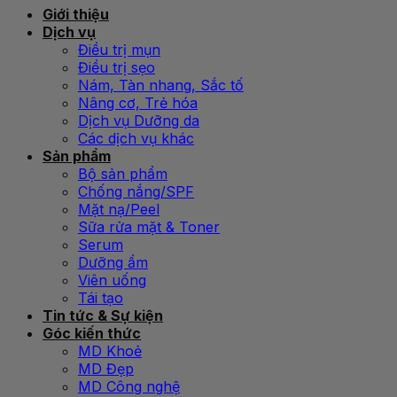
Giới thiệu
Dịch vụ
Điều trị mụn
Điều trị sẹo
Nám, Tàn nhang, Sắc tố
Nâng cơ, Trẻ hóa
Dịch vụ Dưỡng da
Các dịch vụ khác
Sản phẩm
Bộ sản phẩm
Chống nắng/SPF
Mặt nạ/Peel
Sữa rửa mặt & Toner
Serum
Dưỡng ẩm
Viên uống
Tái tạo
Tin tức & Sự kiện
Góc kiến thức
MD Khoẻ
MD Đẹp
MD Công nghệ