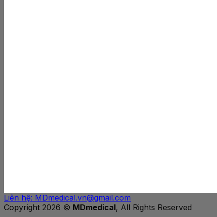
Liên hệ: MDmedical.vn@gmail.com
Copyright 2026 ©
MDmedical
, All Rights Reserved