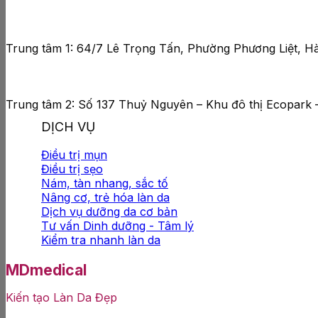
Trung tâm 1: 64/7 Lê Trọng Tấn, Phường Phương Liệt, Hà
Trung tâm 2: Số 137 Thuỷ Nguyên – Khu đô thị Ecopark 
DỊCH VỤ
Điều trị mụn
Điều trị sẹo
Nám, tàn nhang, sắc tố
Nâng cơ, trẻ hóa làn da
Dịch vụ dưỡng da cơ bản
Tư vấn Dinh dưỡng - Tâm lý
Kiểm tra nhanh làn da
MDmedical
Kiến tạo Làn Da Đẹp