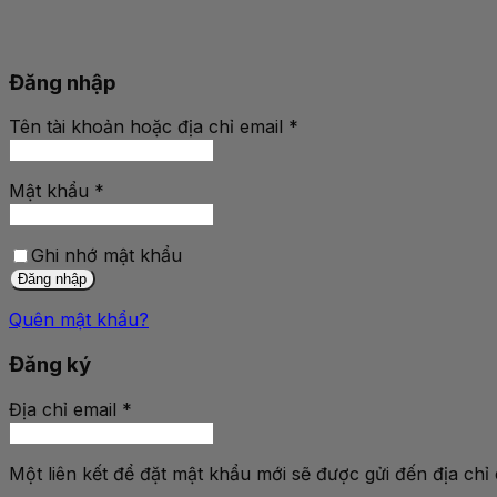
Đăng nhập
Tên tài khoản hoặc địa chỉ email
*
Bắt
buộc
Mật khẩu
*
Bắt
buộc
Ghi nhớ mật khẩu
Đăng nhập
Quên mật khẩu?
Đăng ký
Địa chỉ email
*
Bắt
buộc
Một liên kết để đặt mật khẩu mới sẽ được gửi đến địa chỉ 