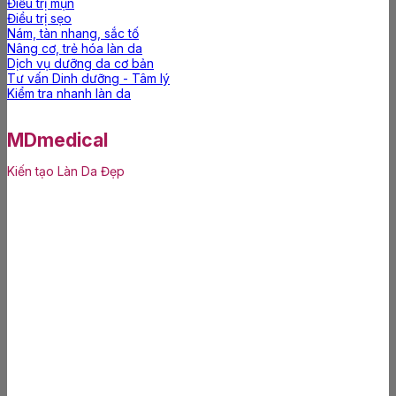
Điều trị mụn
Điều trị sẹo
Nám, tàn nhang, sắc tố
Nâng cơ, trẻ hóa làn da
Dịch vụ dưỡng da cơ bản
Tư vấn Dinh dưỡng - Tâm lý
Kiểm tra nhanh làn da
MDmedical
Kiến tạo Làn Da Đẹp