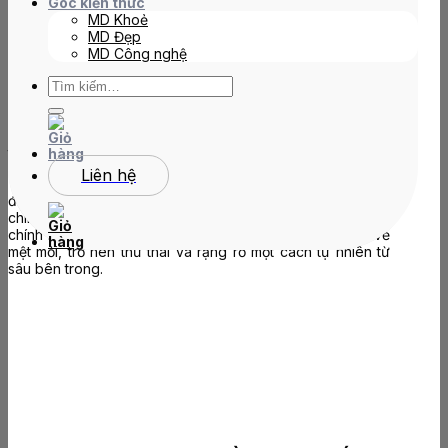
da
Góc kiến thức
MD Khoẻ
MD Đẹp
MD Công nghệ
Tìm
kiếm:
Ít ai biết rằng, làn da và hệ thần kinh có cùng nguồn gốc
sinh học, vì vậy mọi biến động về cảm xúc đều để lại dấu
ấn trực tiếp lên diện mạo. Khi stress kéo dài, cơ thể giải
phóng Cortisol làm phá vỡ cấu trúc Collagen, gây ra tình
trạng da xỉn màu, mụn và lão hóa sớm.
Liên hệ
Tại MDmedical, chúng tôi tin rằng muốn sở hữu một làn da
đẹp, bạn cũng cần chú ý đến sức khỏe tinh thần của
chính mình. Việc xoa dịu căng thẳng và cân bằng cảm xúc
chính là “liệu pháp vô hình” giúp gương mặt thoát khỏi vẻ
mệt mỏi, trở nên thư thái và rạng rỡ một cách tự nhiên từ
sâu bên trong.