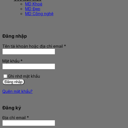
MD Khoẻ
MD Đẹp
MD Công nghệ
Đăng nhập
Tên tài khoản hoặc địa chỉ email
*
Bắt
buộc
Mật khẩu
*
Bắt
buộc
Ghi nhớ mật khẩu
Đăng nhập
Quên mật khẩu?
Đăng ký
Địa chỉ email
*
Bắt
buộc