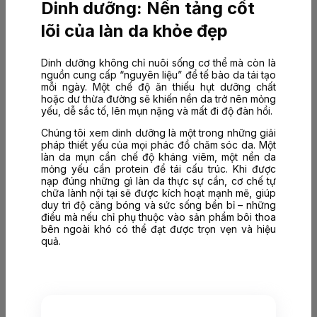
Dinh dưỡng: Nền tảng cốt
lõi của làn da khỏe đẹp
Dinh dưỡng không chỉ nuôi sống cơ thể mà còn là
nguồn cung cấp “nguyên liệu” để tế bào da tái tạo
mỗi ngày. Một chế độ ăn thiếu hụt dưỡng chất
hoặc dư thừa đường sẽ khiến nền da trở nên mỏng
yếu, dễ sắc tố, lên mụn nặng và mất đi độ đàn hồi.
Chúng tôi xem dinh dưỡng là một trong những giải
pháp thiết yếu của mọi phác đồ chăm sóc da. Một
làn da mụn cần chế độ kháng viêm, một nền da
mỏng yếu cần protein để tái cấu trúc. Khi được
nạp đúng những gì làn da thực sự cần, cơ chế tự
chữa lành nội tại sẽ được kích hoạt mạnh mẽ, giúp
duy trì độ căng bóng và sức sống bền bỉ – những
điều mà nếu chỉ phụ thuộc vào sản phẩm bôi thoa
bên ngoài khó có thể đạt được trọn vẹn và hiệu
quả.