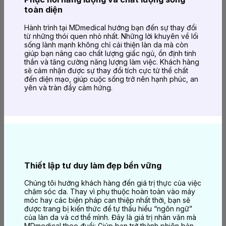
toàn diện
Hành trình tại MDmedical hướng bạn đến sự thay đổi
từ những thói quen nhỏ nhất. Những lời khuyên về lối
sống lành mạnh không chỉ cải thiện làn da mà còn
giúp bạn nâng cao chất lượng giấc ngủ, ổn định tinh
thần và tăng cường năng lượng làm việc. Khách hàng
sẽ cảm nhận được sự thay đổi tích cực từ thể chất
đến diện mạo, giúp cuộc sống trở nên hạnh phúc, an
yên và tràn đầy cảm hứng.
Thiết lập tư duy làm đẹp bền vững
Chúng tôi hướng khách hàng đến giá trị thực của việc
chăm sóc da. Thay vì phụ thuộc hoàn toàn vào máy
móc hay các biện pháp can thiệp nhất thời, bạn sẽ
được trang bị kiến thức để tự thấu hiểu “ngôn ngữ”
của làn da và cơ thể mình. Đây là giá trị nhân văn mà
MDmedical theo đuổi: Giúp bạn trở thành phiên bản