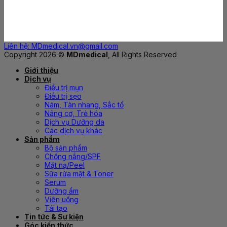
Liên hệ: MDmedical.vn@gmail.com
Copyright 2026 ©
MDmedical
, All Rights Reserved
Giới thiệu
Dịch vụ
Điều trị mụn
Điều trị sẹo
Nám, Tàn nhang, Sắc tố
Nâng cơ, Trẻ hóa
Dịch vụ Dưỡng da
Các dịch vụ khác
Sản phẩm
Bộ sản phẩm
Chống nắng/SPF
Mặt nạ/Peel
Sữa rửa mặt & Toner
Serum
Dưỡng ẩm
Viên uống
Tái tạo
Tin tức & Sự kiện
Góc kiến thức