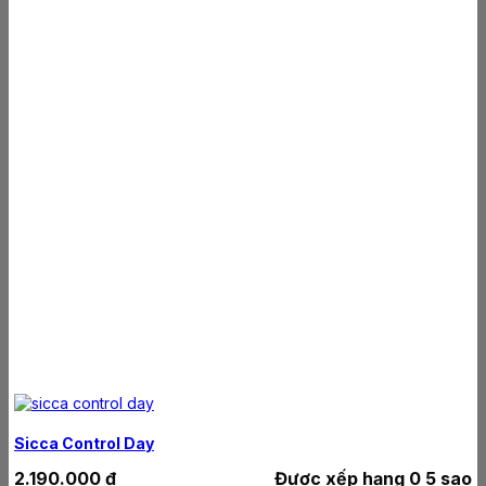
Sicca Control Day
2.190.000
₫
Được xếp hạng
0
5 sao