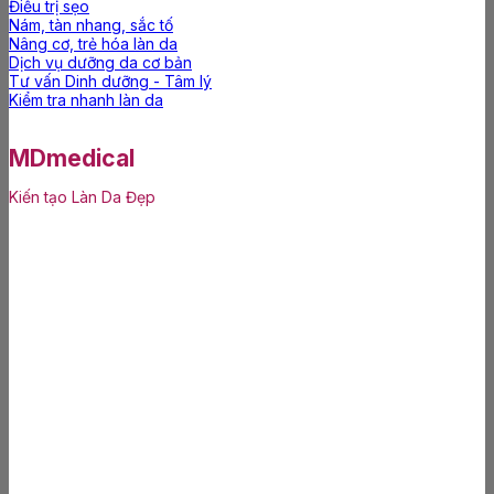
Điều trị sẹo
Nám, tàn nhang, sắc tố
Nâng cơ, trẻ hóa làn da
Dịch vụ dưỡng da cơ bản
Tư vấn Dinh dưỡng - Tâm lý
Kiểm tra nhanh làn da
MDmedical
Kiến tạo Làn Da Đẹp