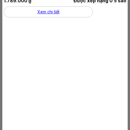
1.789.000
₫
Được xếp hạng
0
5 sao
Xem chi tiết