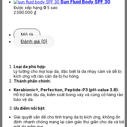
Sun Fluid Body SPF 30
Được xếp hạng
0
5 sao
2.590.000
₫
Mô tả
Đánh giá (0)
Loại da phù hợp:
Lý tưởng cho mọi loại da, đặc biệt là da nhạy cảm và dễ bị
kích ứng với rào cản da bị hư hỏng.
Thành phần chính:
Kerabionic®, Perfection, Peptide-P3 (pH-value 3.8):
Hỗ trợ làm dịu da, kiểm soát bong vảy và củng cố hàng rào
bảo vệ da.
Ưu điểm nổi bật:
Giải quyết vấn đề cho tình trạng da bị kích ứng, không ổn
định: nhanh chóng mang lại cảm giác thư giãn cho da và bề
mặt da mềm mại.