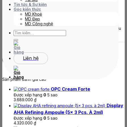
(đánh giá)
1
đã bán
Tin tức & Sự kiện
Góc kiến thức
MD Khoẻ
2.680.000
₫
MD Đẹp
MD Công nghệ
Tìm
pH Manager là tinh chất điều chỉnh pH giúp cân bằng và làm dịu
kiếm:
làn da.
pH
manager
Liên hệ
Thêm vào giỏ hàng
số lượng
Sản phẩm đánh giá cao
OPC Cream Forte
Được xếp hạng
0
5 sao
3.689.000
₫
Display
AHA Refining Ampoule (5x 3 Pcs. À 2ml)
Được xếp hạng
0
5 sao
4.320.000
₫