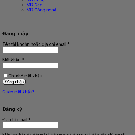
MD Đẹp
MD Công nghệ
Đăng nhập
Tên tài khoản hoặc địa chỉ email
*
Bắt
buộc
Mật khẩu
*
Bắt
buộc
Ghi nhớ mật khẩu
Đăng nhập
Quên mật khẩu?
Đăng ký
Địa chỉ email
*
Bắt
buộc