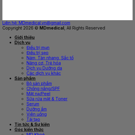
Liên hệ: MDmedical.vn@gmail.com
Copyright 2026 ©
MDmedical
, All Rights Reserved
Giới thiệu
Dịch vụ
Điều trị mụn
Điều trị sẹo
Nám, Tàn nhang, Sắc tố
Nâng cơ, Trẻ hóa
Dịch vụ Dưỡng da
Các dịch vụ khác
Sản phẩm
Bộ sản phẩm
Chống nắng/SPF
Mặt nạ/Peel
Sữa rửa mặt & Toner
Serum
Dưỡng ẩm
Viên uống
Tái tạo
Tin tức & Sự kiện
Góc kiến thức
MD Khoẻ