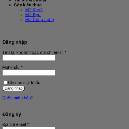
Góc kiến thức
MD Khoẻ
MD Đẹp
MD Công nghệ
Đăng nhập
Tên tài khoản hoặc địa chỉ email
*
Bắt
buộc
Mật khẩu
*
Bắt
buộc
Ghi nhớ mật khẩu
Đăng nhập
Quên mật khẩu?
Đăng ký
Địa chỉ email
*
Bắt