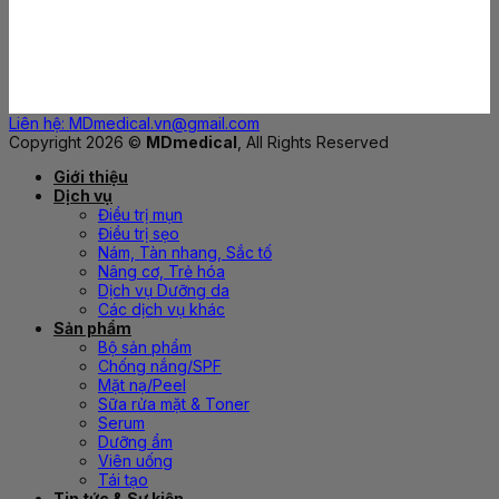
Liên hệ: MDmedical.vn@gmail.com
Copyright 2026 ©
MDmedical
, All Rights Reserved
Giới thiệu
Dịch vụ
Điều trị mụn
Điều trị sẹo
Nám, Tàn nhang, Sắc tố
Nâng cơ, Trẻ hóa
Dịch vụ Dưỡng da
Các dịch vụ khác
Sản phẩm
Bộ sản phẩm
Chống nắng/SPF
Mặt nạ/Peel
Sữa rửa mặt & Toner
Serum
Dưỡng ẩm
Viên uống
Tái tạo
Tin tức & Sự kiện