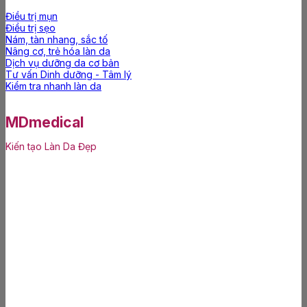
Điều trị mụn
Điều trị sẹo
Nám, tàn nhang, sắc tố
Nâng cơ, trẻ hóa làn da
Dịch vụ dưỡng da cơ bản
Tư vấn Dinh dưỡng - Tâm lý
Kiểm tra nhanh làn da
MDmedical
Kiến tạo Làn Da Đẹp