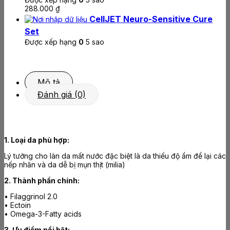
288.000
₫
CellJET Neuro-Sensitive Cure
Set
Được xếp hạng
0
5 sao
Mô tả
Đánh giá (0)
1. Loại da phù hợp:
Lý tưởng cho làn da mất nước đặc biệt là da thiếu độ ẩm để lại các
nếp nhăn và da dễ bị mụn thịt (milia)
2. Thành phần chính:
• Filaggrinol 2.0
• Ectoin
• Omega-3-Fatty acids
3. Ưu điểm nổi bật: