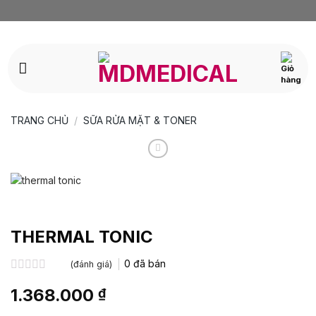
Bỏ
qua
nội
dung
TRANG CHỦ
/
SỮA RỬA MẶT & TONER
THERMAL TONIC
0
đã bán
(đánh giá)
Được
1.368.000
₫
xếp
hạng
0