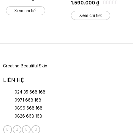
1.590.000
₫
Được
Được
xếp
Xem chi tiết
xếp
hạng
Xem chi tiết
hạng
0
0
5
5
sao
sao
Creating Beautiful Skin
LIÊN HỆ
024 35 668 168
0971 668 168
0896 668 168
0826 668 168