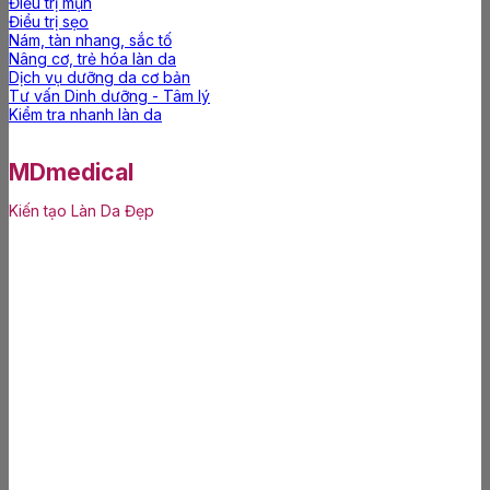
Điều trị mụn
Điều trị sẹo
Nám, tàn nhang, sắc tố
Nâng cơ, trẻ hóa làn da
Dịch vụ dưỡng da cơ bản
Tư vấn Dinh dưỡng - Tâm lý
Kiểm tra nhanh làn da
MDmedical
Kiến tạo Làn Da Đẹp