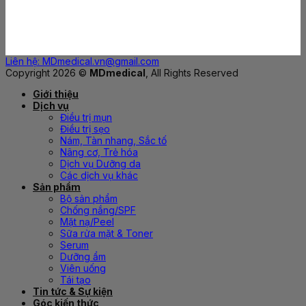
Liên hệ: MDmedical.vn@gmail.com
Copyright 2026 ©
MDmedical
, All Rights Reserved
Giới thiệu
Dịch vụ
Điều trị mụn
Điều trị sẹo
Nám, Tàn nhang, Sắc tố
Nâng cơ, Trẻ hóa
Dịch vụ Dưỡng da
Các dịch vụ khác
Sản phẩm
Bộ sản phẩm
Chống nắng/SPF
Mặt nạ/Peel
Sữa rửa mặt & Toner
Serum
Dưỡng ẩm
Viên uống
Tái tạo
Tin tức & Sự kiện
Góc kiến thức