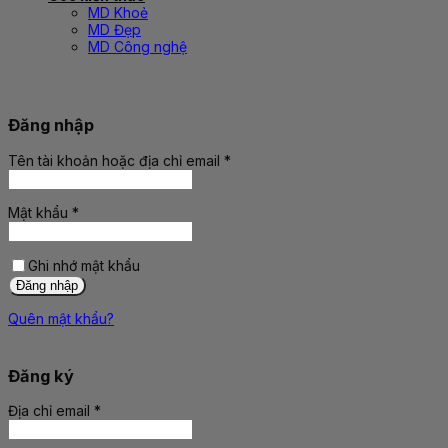
MD Khoẻ
MD Đẹp
MD Công nghệ
Đăng nhập
Tên tài khoản hoặc địa chỉ email
*
Bắt
buộc
Mật khẩu
*
Bắt
buộc
Ghi nhớ mật khẩu
Đăng nhập
Quên mật khẩu?
Đăng ký
Địa chỉ email
*
Bắt
buộc