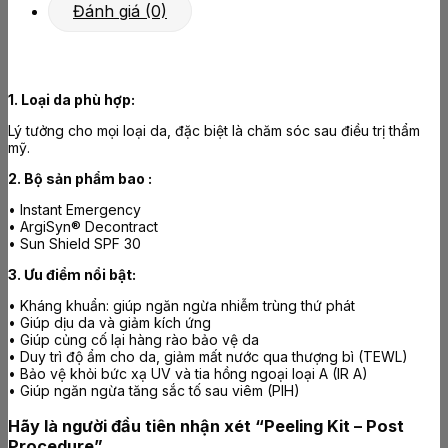
Đánh giá (0)
1. Loại da phù hợp:
Lý tưởng cho mọi loại da, đặc biệt là chăm sóc sau điều trị thẩm
mỹ.
2. Bộ sản phẩm bao :
• Instant Emergency
• ArgiSyn® Decontract
• Sun Shield SPF 30
3. Ưu điểm nổi bật:
• Kháng khuẩn: giúp ngăn ngừa nhiễm trùng thứ phát
• Giúp dịu da và giảm kích ứng
• Giúp củng cố lại hàng rào bảo vệ da
• Duy trì độ ẩm cho da, giảm mất nước qua thượng bì (TEWL)
• Bảo vệ khỏi bức xạ UV và tia hồng ngoại loại A (IR A)
• Giúp ngăn ngừa tăng sắc tố sau viêm (PIH)
Hãy là người đầu tiên nhận xét “Peeling Kit – Post
Procedure”