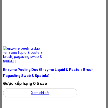
Enzyme Peeling Duo (enzyme Liquid & Paste + Brush,
Pagasling Swab & Spatula)
Được xếp hạng
0
5 sao
Xem chi tiết