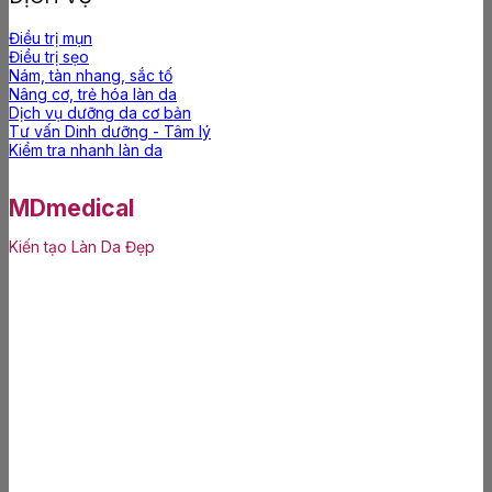
Điều trị mụn
Điều trị sẹo
Nám, tàn nhang, sắc tố
Nâng cơ, trẻ hóa làn da
Dịch vụ dưỡng da cơ bản
Tư vấn Dinh dưỡng - Tâm lý
Kiểm tra nhanh làn da
MDmedical
Kiến tạo Làn Da Đẹp