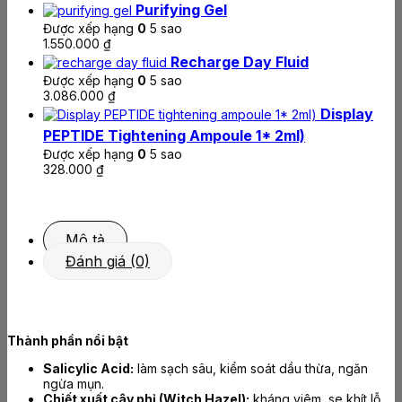
Purifying Gel
Được xếp hạng
0
5 sao
1.550.000
₫
Recharge Day Fluid
Được xếp hạng
0
5 sao
3.086.000
₫
Display
PEPTIDE Tightening Ampoule 1* 2ml)
Được xếp hạng
0
5 sao
328.000
₫
Mô tả
Đánh giá (0)
Thành phần nổi bật
Salicylic Acid:
làm sạch sâu, kiểm soát dầu thừa, ngăn
ngừa mụn.
Chiết xuất cây phỉ (Witch Hazel):
kháng viêm, se khít lỗ