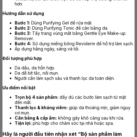
hơn.
Hướng dẫn sử dụng
Bước 1:
Dùng Purifying Gel để rửa mặt.
Bước 2:
Dùng Purifying Tonic để cân bằng da.
Bước 3:
Tẩy trang vùng mắt bằng Gentle Eye Make-up
Remover.
Bước 4:
Sử dụng miếng bông Reviderm để hỗ trợ làm sạch.
Áp dụng hằng ngày, sáng và tối.
Đối tượng phù hợp
Da dầu, da hỗn hợp.
Da dễ bít tắc, nổi mụn.
Người cần làm sạch sâu và thanh lọc da toàn diện.
Ưu điểm nổi bật
Trọn bộ 4 sản phẩm:
đầy đủ các bước làm sạch từ mặt
đến mắt.
Thanh lọc & kháng viêm:
giúp da thoáng mịn, giảm nguy
cơ mụn.
Cân bằng & cấp ẩm:
không gây khô căng sau khi rửa.
Tiện lợi:
phù hợp cho chăm sóc tại nhà hoặc spa.
Hãy là người đầu tiên nhận xét “Bộ sản phẩm làm