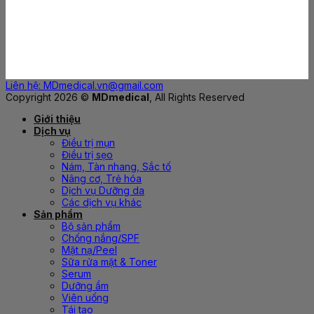
Liên hệ: MDmedical.vn@gmail.com
Copyright 2026 ©
MDmedical
, All Rights Reserved
Giới thiệu
Dịch vụ
Điều trị mụn
Điều trị sẹo
Nám, Tàn nhang, Sắc tố
Nâng cơ, Trẻ hóa
Dịch vụ Dưỡng da
Các dịch vụ khác
Sản phẩm
Bộ sản phẩm
Chống nắng/SPF
Mặt nạ/Peel
Sữa rửa mặt & Toner
Serum
Dưỡng ẩm
Viên uống
Tái tạo