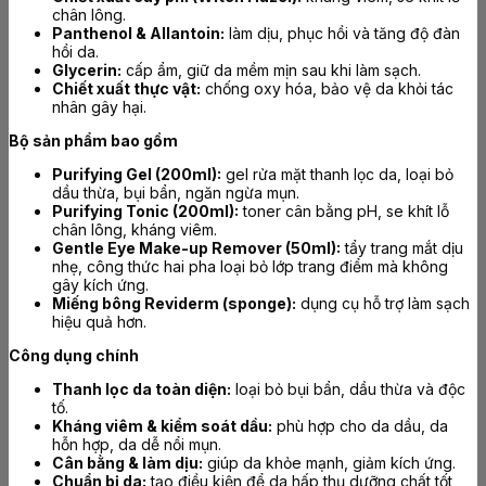
chân lông.
Panthenol & Allantoin:
làm dịu, phục hồi và tăng độ đàn
hồi da.
Glycerin:
cấp ẩm, giữ da mềm mịn sau khi làm sạch.
Chiết xuất thực vật:
chống oxy hóa, bảo vệ da khỏi tác
nhân gây hại.
Bộ sản phẩm bao gồm
Purifying Gel (200ml):
gel rửa mặt thanh lọc da, loại bỏ
dầu thừa, bụi bẩn, ngăn ngừa mụn.
Purifying Tonic (200ml):
toner cân bằng pH, se khít lỗ
chân lông, kháng viêm.
Gentle Eye Make-up Remover (50ml):
tẩy trang mắt dịu
nhẹ, công thức hai pha loại bỏ lớp trang điểm mà không
gây kích ứng.
Miếng bông Reviderm (sponge):
dụng cụ hỗ trợ làm sạch
hiệu quả hơn.
Công dụng chính
Thanh lọc da toàn diện:
loại bỏ bụi bẩn, dầu thừa và độc
tố.
Kháng viêm & kiểm soát dầu:
phù hợp cho da dầu, da
hỗn hợp, da dễ nổi mụn.
Cân bằng & làm dịu:
giúp da khỏe mạnh, giảm kích ứng.
Chuẩn bị da:
tạo điều kiện để da hấp thụ dưỡng chất tốt