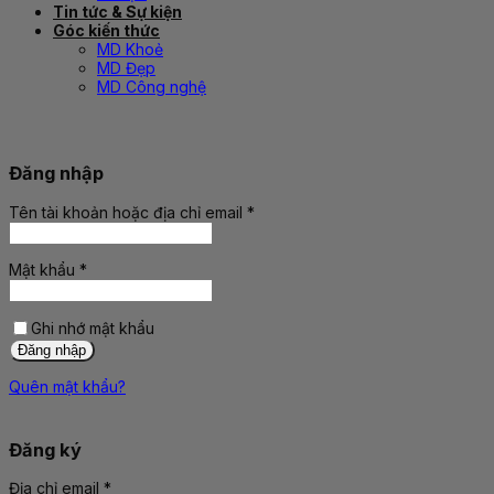
Tin tức & Sự kiện
Góc kiến thức
MD Khoẻ
MD Đẹp
MD Công nghệ
Đăng nhập
Tên tài khoản hoặc địa chỉ email
*
Bắt
buộc
Mật khẩu
*
Bắt
buộc
Ghi nhớ mật khẩu
Đăng nhập
Quên mật khẩu?
Đăng ký
Địa chỉ email
*