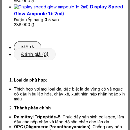
560.000
₫
Display Speed
Glow Ampoule 1* 2ml)
Được xếp hạng
0
5 sao
288.000
₫
Mô tả
Đánh giá (0)
Loại da phù hợp:
Thích hợp với mọi loại da, đặc biệt là da vùng cổ và ngực
có dấu hiệu lão hóa, chảy xệ, xuất hiện nếp nhăn hoặc xỉn
màu.
Thành phần chính
Palmitoyl Tripeptide-5
: Thúc đẩy sản sinh collagen, làm
đầy các nếp nhăn và tăng độ săn chắc cho làn da.
OPC (Oligomeric Proanthocyanidins)
: Chống oxy hóa