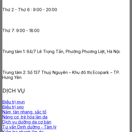
Thứ 2 - Thứ 6 : 9:00 - 20:00
Thứ 7: 9:00 - 18:00
Trung tâm 1: 64/7 Lê Trọng Tấn, Phường Phương Liệt, Hà Nội.
Trung tâm 2: Số 137 Thuỷ Nguyên – Khu đô thị Ecopark – TP.
Hưng Yên
DỊCH VỤ
Điều trị mụn
Điều trị sẹo
Nám, tàn nhang, sắc tố
Nâng cơ, trẻ hóa làn da
Dịch vụ dưỡng da cơ bản
Tư vấn Dinh dưỡng - Tâm lý
Kiểm tra nhanh làn da