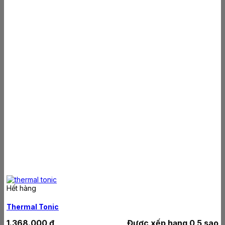
Hết hàng
Thermal Tonic
1.368.000
₫
Được xếp hạng
0
5 sao