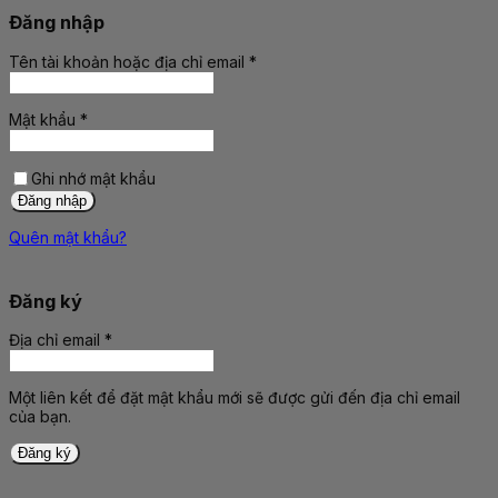
Đăng nhập
Tên tài khoản hoặc địa chỉ email
*
Bắt
buộc
Mật khẩu
*
Bắt
buộc
Ghi nhớ mật khẩu
Đăng nhập
Quên mật khẩu?
Đăng ký
Địa chỉ email
*
Bắt
buộc
Một liên kết để đặt mật khẩu mới sẽ được gửi đến địa chỉ email
của bạn.
Đăng ký