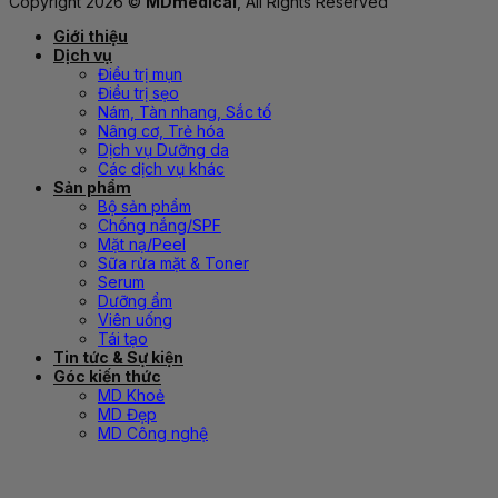
Copyright 2026 ©
MDmedical
, All Rights Reserved
Giới thiệu
Dịch vụ
Điều trị mụn
Điều trị sẹo
Nám, Tàn nhang, Sắc tố
Nâng cơ, Trẻ hóa
Dịch vụ Dưỡng da
Các dịch vụ khác
Sản phẩm
Bộ sản phẩm
Chống nắng/SPF
Mặt nạ/Peel
Sữa rửa mặt & Toner
Serum
Dưỡng ẩm
Viên uống
Tái tạo
Tin tức & Sự kiện
Góc kiến thức
MD Khoẻ
MD Đẹp
MD Công nghệ