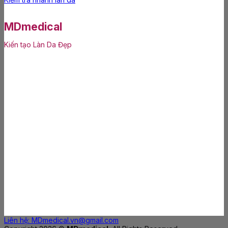
MDmedical
Kiến tạo Làn Da Đẹp
Liên hệ: MDmedical.vn@gmail.com