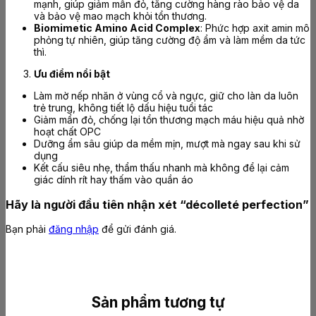
mạnh, giúp giảm mẩn đỏ, tăng cường hàng rào bảo vệ da
và bảo vệ mao mạch khỏi tổn thương.
Biomimetic Amino Acid Complex
: Phức hợp axit amin mô
phỏng tự nhiên, giúp tăng cường độ ẩm và làm mềm da tức
thì.
Ưu điểm nổi bật
Làm mờ nếp nhăn ở vùng cổ và ngực, giữ cho làn da luôn
trẻ trung, không tiết lộ dấu hiệu tuổi tác
Giảm mẩn đỏ, chống lại tổn thương mạch máu hiệu quả nhờ
hoạt chất OPC
Dưỡng ẩm sâu giúp da mềm mịn, mượt mà ngay sau khi sử
dụng
Kết cấu siêu nhẹ, thẩm thấu nhanh mà không để lại cảm
giác dính rít hay thấm vào quần áo
Hãy là người đầu tiên nhận xét “décolleté perfection”
Bạn phải
đăng nhập
để gửi đánh giá.
Sản phẩm tương tự