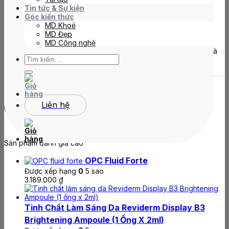
(đánh giá)
0
đã bán
Tin tức & Sự kiện
Góc kiến thức
MD Khoẻ
2.680.000
₫
MD Đẹp
MD Công nghệ
Tìm
pH Manager Forte là tinh chất điều chỉnh pH giúp tái cấu trúc và
kiếm:
làm sạch da.
pH
manager
forte số
Liên hệ
Thêm vào giỏ hàng
lượng
Sản phẩm đánh giá cao
OPC Fluid Forte
Được xếp hạng
0
5 sao
3.189.000
₫
Tinh Chất Làm Sáng Da Reviderm Display B3
Brightening Ampoule (1 Ống X 2ml)