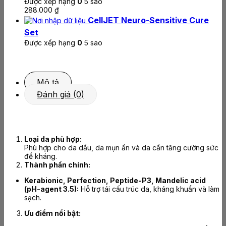
Được xếp hạng
0
5 sao
288.000
₫
CellJET Neuro-Sensitive Cure
Set
Được xếp hạng
0
5 sao
Mô tả
Đánh giá (0)
Loại da phù hợp:
Phù hợp cho da dầu, da mụn ẩn và da cần tăng cường sức
đề kháng.
Thành phần chính:
Kerabionic, Perfection, Peptide-P3, Mandelic acid
(pH-agent 3.5):
Hỗ trợ tái cấu trúc da, kháng khuẩn và làm
sạch.
Ưu điểm nổi bật: