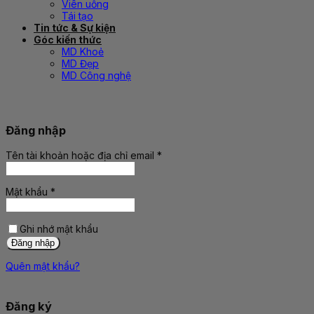
Viên uống
Tái tạo
Tin tức & Sự kiện
Góc kiến thức
MD Khoẻ
MD Đẹp
MD Công nghệ
Đăng nhập
Tên tài khoản hoặc địa chỉ email
*
Bắt
buộc
Mật khẩu
*
Bắt
buộc
Ghi nhớ mật khẩu
Đăng nhập
Quên mật khẩu?
Đăng ký