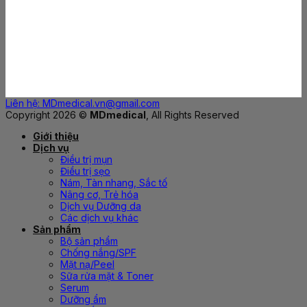
Liên hệ: MDmedical.vn@gmail.com
Copyright 2026 ©
MDmedical
, All Rights Reserved
Giới thiệu
Dịch vụ
Điều trị mụn
Điều trị sẹo
Nám, Tàn nhang, Sắc tố
Nâng cơ, Trẻ hóa
Dịch vụ Dưỡng da
Các dịch vụ khác
Sản phẩm
Bộ sản phẩm
Chống nắng/SPF
Mặt nạ/Peel
Sữa rửa mặt & Toner
Serum
Dưỡng ẩm