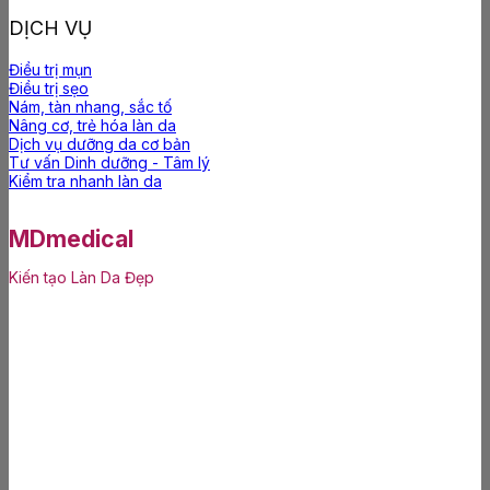
DỊCH VỤ
Điều trị mụn
Điều trị sẹo
Nám, tàn nhang, sắc tố
Nâng cơ, trẻ hóa làn da
Dịch vụ dưỡng da cơ bản
Tư vấn Dinh dưỡng - Tâm lý
Kiểm tra nhanh làn da
MDmedical
Kiến tạo Làn Da Đẹp