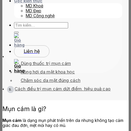
Góc kiến thức
MD Khoẻ
TABLE OF CONTENTS
MD Đẹp
MD Công nghệ
Tìm
kiếm:
Mụn cám là gì?
Mụn cám thường xuất hiện ở đâu?
Nguyên nhân khiến da mặt sần sùi nhiều mụn cám
Liên hệ
Các cách cải thiện mụn cám tại nhà an toàn
Dùng thuốc trị mụn cám
Xông hơi da mặt khoa học
Chăm sóc da mặt đúng cách
Cách điều trị mụn cám dứt điểm, hiệu quả cao
Mụn cám là gì?
Mụn cám
là dạng mụn phát triển trên da nhưng không tạo cảm
giác đau đớn, mệt mỏi hay có mủ.