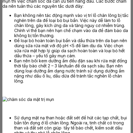
mụn thì việc chăm sóc da cần ưu tiên hàng đầu. Các bước chăm
da nên tuân thủ các nguyên tắc dưới đây:
Bạn không nên tác động mạnh vào vị trí lỗ chân lông bị tắc
nghẽn trên da để loại bỏ bụi bẩn. Việc này dễ làm to lỗ
chân lông, gây kích ứng da và tăng nguy cơ nhiễm trùng.
Chính vì thế bạn nên hạn chế chạm vào da để đảm bảo da
không bị tổn thương.
Để loại bỏ hoàn toàn bụi bẩn và dầu thừa trên da bạn nên
dùng sữa rửa mặt với độ pH <5 để làm dịu da. Việc chọn
sữa rửa mặt hợp lý giúp da sạch hoàn toàn và loại bỏ hết
dầu thừa – yếu tố gây mụn cám.
Bạn nên bôi kem dưỡng ẩm đều đặn sau khi rửa mặt đồng
thời tẩy bào chết 2 – 3 lần/tuần để da sạch sâu. Bạn nên
dùng loại dưỡng ẩm dạng nước tránh sử dụng dưỡng ẩm
nặng như dầu ô liu, dầu dừa để tránh tắc nghẽn lỗ chân
lông.
Sử dụng mặt nạ than hoặc đất sét để hút các tạp chất, bụi
bẩn tồn đọng ở lỗ chân lông. Ngoài ra, tinh chất có trong
than và đất sét còn giúp tẩy tế bào chết, kiểm soát dầu
nhờn và thu nhỏ lỗ chân lông.