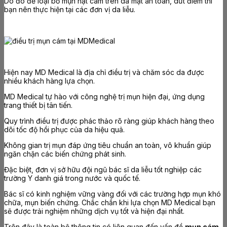
Do đó để loại bỏ mụn hạt cám trên da mặt an toàn, dứt điểm thì
bạn nên thực hiện tại các đơn vị da liễu.
Hiện nay MD Medical là địa chỉ điều trị và chăm sóc da được
nhiều khách hàng lựa chọn.
MD Medical tự hào với công nghệ trị mụn hiện đại, ứng dụng
trang thiết bị tân tiến.
Quy trình điều trị được phác thảo rõ ràng giúp khách hàng theo
dõi tốc độ hồi phục của da hiệu quả.
Không gian trị mụn đáp ứng tiêu chuẩn an toàn, vô khuẩn giúp
ngăn chặn các biến chứng phát sinh.
Đặc biệt, đơn vị sở hữu đội ngũ bác sĩ da liễu tốt nghiệp các
trường Y danh giá trong nước và quốc tế.
Bác sĩ có kinh nghiệm vững vàng đối với các trường hợp mụn khó
chữa, mụn biến chứng. Chắc chắn khi lựa chọn MD Medical bạn
sẽ được trải nghiệm những dịch vụ tốt và hiện đại nhất.
Trên đây là toàn bộ thông tin có liên quan đến vấn đề
mụn cám