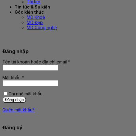
Tái tạo
Tin tức & Sự kiện
Góc kiến thức
MD Khoẻ
MD Đẹp
MD Công nghệ
Đăng nhập
Tên tài khoản hoặc địa chỉ email
*
Bắt
buộc
Mật khẩu
*
Bắt
buộc
Ghi nhớ mật khẩu
Đăng nhập
Quên mật khẩu?
Đăng ký