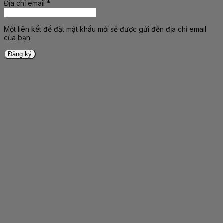
Địa chỉ email
*
Bắt
buộc
Một liên kết để đặt mật khẩu mới sẽ được gửi đến địa chỉ email
của bạn.
Đăng ký