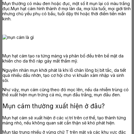
Mụn thường có màu đen hoặc đục, một số ít mụn lại có màu trắng
đục.
Mụn hạt cám hình thành ở mọi làn da, mọi lứa tuổi, mọi giới tính
nhưng chủ yếu phụ có bầu, tuổi dậy thì hoặc thời điểm tiền mãn
kinh.
Mụn hạt cám tạo ra từng mảng và phân bố đều trên bề mặt da
khiến cho da thô ráp gây mất thẩm mỹ.
Nguyên nhân mụn khởi phát là khi lỗ chân lông bị bít tắc, da tiết
quá nhiều dầu nhờn, tạo cơ hội cho vi khuẩn xâm nhập và sinh
sôi.
Như vậy, mụn cám cũng theo đó mọc lên, nếu da nhiễm trùng có
thể xuất hiện mụn trứng cá mủ, mụn đầu trắng, mụn đầu đen.
Mụn cám thường xuất hiện ở đâu?
Mụn hạt cám sẽ xuất hiện ở các vị trí trên cơ thể, tạo thành từng
mảng nhỏ, nếu không quan sát cẩn thận sẽ khó phát hiện.
Mụn tập trung nhiều ở vùng chữ T trên mặt và các khu vực đặc