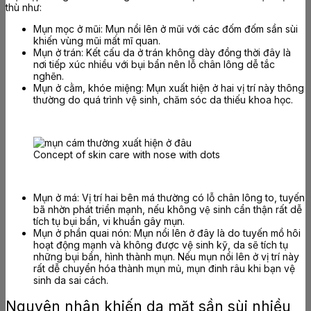
thù như:
Mụn mọc ở mũi: Mụn nổi lên ở mũi với các đốm đốm sần sùi
khiến vùng mũi mất mĩ quan.
Mụn ở trán: Kết cấu da ở trán không dày đồng thời đây là
nơi tiếp xúc nhiều với bụi bẩn nên lỗ chân lông dễ tắc
nghẽn.
Mụn ở cằm, khóe miệng: Mụn xuất hiện ở hai vị trí này thông
thường do quá trình vệ sinh, chăm sóc da thiếu khoa học.
Concept of skin care with nose with dots
Mụn ở má: Vị trí hai bên má thường có lỗ chân lông to, tuyến
bã nhờn phát triển mạnh, nếu không vệ sinh cẩn thận rất dễ
tích tụ bụi bẩn, vi khuẩn gây mụn.
Mụn ở phần quai nón: Mụn nổi lên ở đây là do tuyến mồ hôi
hoạt động mạnh và không được vệ sinh kỹ, da sẽ tích tụ
những bụi bẩn, hình thành mụn. Nếu mụn nổi lên ở vị trí này
rất dễ chuyển hóa thành mụn mủ, mụn đinh râu khi bạn vệ
sinh da sai cách.
Nguyên nhân khiến da mặt sần sùi nhiều