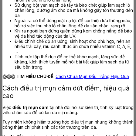
Sử dụng bột yến mạch để tẩy tế bào chết giúp làm sạch lỗ
chân lông, dưỡng ẩm cho da mà không gây tổn thương đến
da.
Ngoài ra có thể dùng mặt nạ lột để cải thiện lưu thông máu,
hỗ trợ việc thu nhỏ lỗ chân lông để da săn chắc, rạng rỡ.
Khi ra ngoài bạn đừng quên dùng kem chống nắng để bảo
vệ da khỏi tác động của tia UV.
Điều chỉnh chế độ ăn uống, sinh hoạt cho phù hợp, nên ăn
nhiều trái cây, rau xanh, thức ăn chứa nhiều vitamin C, A, E,
…
Tích cực tập thể dục để cơ thể khỏe mạnh, tăng sức đề
kháng, kích thích tuyến mồ hôi bài tiết giúp làm sạch da từ
sâu bên trong.
🥝🥝🥝
TÌM HIỂU CHỦ ĐỀ
:
Cách Chữa Mụn Đầu Trắng Hiệu Quả
Cách điều trị mụn cám dứt điểm, hiệu quả
cao
Việc
điều trị mụn cám
tại nhà đòi hỏi sự kiên trì, tính kỷ luật trong
việc chăm sóc để có làn da mịn màng.
Tuy nhiên không hiếm trường hợp điều trị mụn nhưng không thành
công thậm chí phát sinh các tổn thương trên da.