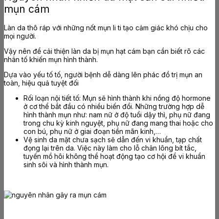
mụn cám
Làn da thô ráp với những nốt mụn li ti tạo cảm giác khó chịu cho
mọi người.
Vậy nên để cải thiện làn da bị mụn hạt cám bạn cần biết rõ các
nhân tố khiến mụn hình thành.
Dựa vào yếu tố tố, người bệnh dễ dàng lên phác đồ trị mụn an
toàn, hiệu quả tuyệt đối
Rối loạn nội tiết tố: Mụn sẽ hình thành khi nồng độ hormone
ở cơ thể bắt đầu có nhiều biến đổi. Những trường hợp dễ
hình thành mụn như: nam nữ ở độ tuổi dậy thì, phụ nữ đang
trong chu kỳ kinh nguyệt, phụ nữ đang mang thai hoặc cho
con bú, phụ nữ ở giai đoạn tiền mãn kinh,…
Vệ sinh da mặt chưa sạch sẽ dẫn đến vi khuẩn, tạp chất
đọng lại trên da. Việc này làm cho lỗ chân lông bít tắc,
tuyến mồ hôi không thể hoạt động tạo cơ hội để vi khuẩn
sinh sôi và hình thành mụn.