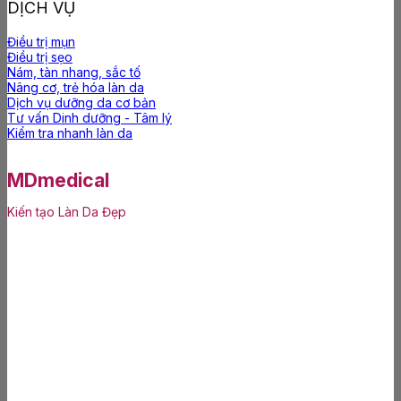
DỊCH VỤ
Điều trị mụn
Điều trị sẹo
Nám, tàn nhang, sắc tố
Nâng cơ, trẻ hóa làn da
Dịch vụ dưỡng da cơ bản
Tư vấn Dinh dưỡng - Tâm lý
Kiểm tra nhanh làn da
MDmedical
Kiến tạo Làn Da Đẹp