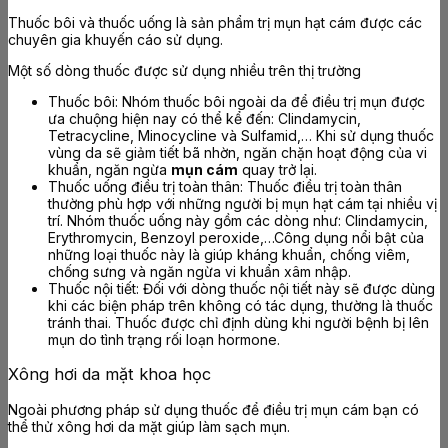
Thuốc bôi và thuốc uống là sản phẩm trị mụn hạt cám được các
chuyên gia khuyến cáo sử dụng.
Một số dòng thuốc được sử dụng nhiều trên thị trường
Thuốc bôi: Nhóm thuốc bôi ngoài da để điều trị mụn được
ưa chuộng hiện nay có thể kể đến: Clindamycin,
Tetracycline, Minocycline và Sulfamid,… Khi sử dụng thuốc
vùng da sẽ giảm tiết bã nhờn, ngăn chặn hoạt động của vi
khuẩn, ngăn ngừa
mụn cám
quay trở lại.
Thuốc uống điều trị toàn thân: Thuốc điều trị toàn thân
thường phù hợp với những người bị mụn hạt cám tại nhiều vị
trí. Nhóm thuốc uống này gồm các dòng như: Clindamycin,
Erythromycin, Benzoyl peroxide,…Công dụng nổi bật của
những loại thuốc này là giúp kháng khuẩn, chống viêm,
chống sưng và ngăn ngừa vi khuẩn xâm nhập.
Thuốc nội tiết: Đối với dòng thuốc nội tiết này sẽ được dùng
khi các biện pháp trên không có tác dụng, thường là thuốc
tránh thai. Thuốc được chỉ định dùng khi người bệnh bị lên
mụn do tình trạng rối loạn hormone.
Xông hơi da mặt khoa học
Ngoài phương pháp sử dụng thuốc để điều trị mụn cám bạn có
thể thử xông hơi da mặt giúp làm sạch mụn.