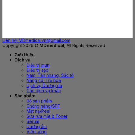
Liên hệ: MDmedical.vn@gmail.com
Copyright 2026 ©
MDmedical
, All Rights Reserved
Giới thiệu
Dịch vụ
Điều trị mụn
Điều trị sẹo
Nám, Tàn nhang, Sắc tố
Nâng cơ, Trẻ hóa
Dịch vụ Dưỡng da
Các dịch vụ khác
Sản phẩm
Bộ sản phẩm
Chống nắng/SPF
Mặt nạ/Peel
Sữa rửa mặt & Toner
Serum
Dưỡng ẩm
Viên uống