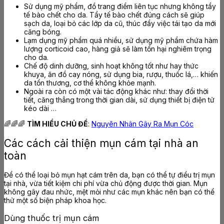
Sử dụng mỹ phẩm, đồ trang điểm liên tục nhưng không tẩy
tế bào chết cho da. Tẩy tế bào chết đúng cách sẽ giúp
sạch da, loại bỏ các lớp da cũ, thúc đẩy việc tái tạo da mới
căng bóng.
Lạm dụng mỹ phẩm quá nhiều, sử dụng mỹ phẩm chứa hàm
lượng corticoid cao, hàng giả sẽ làm tổn hại nghiêm trọng
cho da.
Chế độ dinh dưỡng, sinh hoạt không tốt như hay thức
khuya, ăn đồ cay nóng, sử dụng bia, rượu, thuốc lá,… khiến
da tổn thương, cơ thể không khỏe mạnh.
Ngoài ra còn có một vài tác động khác như: thay đổi thời
tiết, căng thẳng trong thời gian dài, sử dụng thiết bị điện tử
kéo dài …
🌈🌈🌈
TÌM HIỂU CHỦ ĐỀ
:
Nguyên Nhân Gây Ra Mụn Cóc
Các cách cải thiện mụn cám tại nhà an
toàn
Để có thể loại bỏ mụn hạt cám trên da, bạn có thể tự điều trị mụn
tại nhà, vừa tiết kiệm chi phí vừa chủ động được thời gian. Mụn
không gây đau nhức, mệt mỏi như các mụn khác nên bạn có thể
thử một số biện pháp khoa học.
Dùng thuốc trị mụn cám