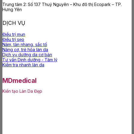
Trung tâm 2: Số 137 Thuỷ Nguyên – Khu đô thị Ecopark – TP.
Hưng Yên
DỊCH VỤ
Điều trị mụn
Điều trị sẹo
Nám, tàn nhang, sắc tố
Nâng cơ, trẻ hóa làn da
Dịch vụ dưỡng da cơ bản
Tư vấn Dinh dưỡng - Tâm lý
Kiểm tra nhanh làn da
MDmedical
Kiến tạo Làn Da Đẹp