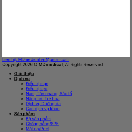
Liên hệ: MDmedical.vn@gmail.com
Copyright 2026 ©
MDmedical
, All Rights Reserved
Giới thiệu
Dịch vụ
Điều trị mụn
Điều trị sẹo
Nám, Tàn nhang, Sắc tố
Nâng cơ, Trẻ hóa
Dịch vụ Dưỡng da
Các dịch vụ khác
Sản phẩm
Bộ sản phẩm
Chống nắng/SPF
Mặt nạ/Peel