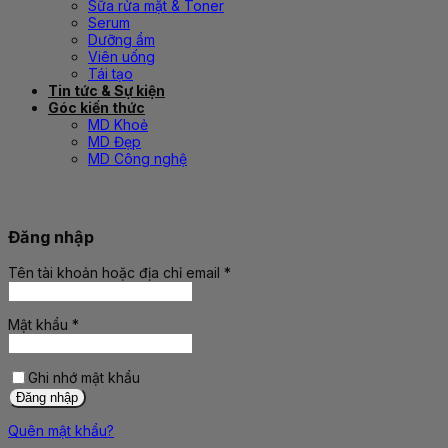
Sữa rửa mặt & Toner
Serum
Dưỡng ẩm
Viên uống
Tái tạo
Tin tức & Sự kiện
Góc kiến thức
MD Khoẻ
MD Đẹp
MD Công nghệ
Đăng nhập
Tên tài khoản hoặc địa chỉ email
*
Bắt
buộc
Mật khẩu
*
Bắt
buộc
Ghi nhớ mật khẩu
Đăng nhập
Quên mật khẩu?