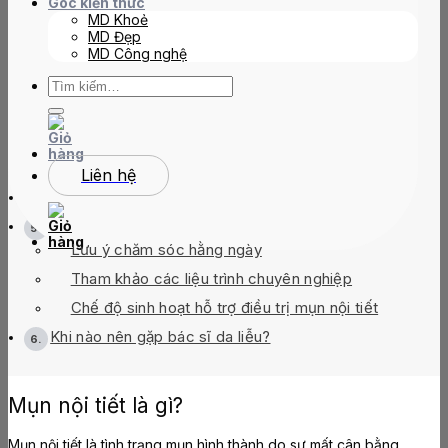
Góc kiến thức
MD Khoẻ
MD Đẹp
TABLE OF CONTENTS
MD Công nghệ
Tìm
kiếm:
Mụn nội tiết là gì?
Dấu hiệu nhận biết mụn nội tiết
Nguyên nhân gây mụn nội tiết
Liên hệ
Mụn nội tiết có tự hết không?
Cách điều trị mụn nội tiết hiệu quả
Lưu ý chăm sóc hằng ngày
Tham khảo các liệu trình chuyên nghiệp
Chế độ sinh hoạt hỗ trợ điều trị mụn nội tiết
Khi nào nên gặp bác sĩ da liễu?
Mụn nội tiết là gì?
Mụn nội tiết là tình trạng mụn hình thành do sự mất cân bằng