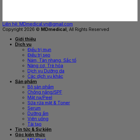
Liên hệ: MDmedical.vn@gmail.com
Copyright 2026 ©
MDmedical
, All Rights Reserved
Giới thiệu
Dịch vụ
Điều trị mụn
Điều trị sẹo
Nám, Tàn nhang, Sắc tố
Nâng cơ, Trẻ hóa
Dịch vụ Dưỡng da
Các dịch vụ khác
Sản phẩm
Bộ sản phẩm
Chống nắng/SPF
Mặt nạ/Peel
Sữa rửa mặt & Toner
Serum
Dưỡng ẩm
Viên uống
Tái tạo
Tin tức & Sự kiện
Góc kiến thức
MD Khoẻ