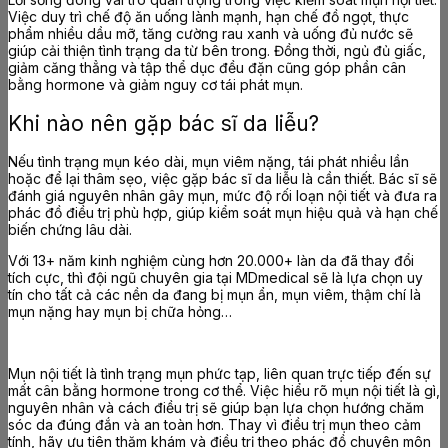
Việc duy trì chế độ ăn uống lành mạnh, hạn chế đồ ngọt, thực
phẩm nhiều dầu mỡ, tăng cường rau xanh và uống đủ nước sẽ
giúp cải thiện tình trạng da từ bên trong. Đồng thời, ngủ đủ giấc,
giảm căng thẳng và tập thể dục đều đặn cũng góp phần cân
bằng hormone và giảm nguy cơ tái phát mụn.
Khi nào nên gặp bác sĩ da liễu?
Nếu tình trạng mụn kéo dài, mụn viêm nặng, tái phát nhiều lần
hoặc để lại thâm sẹo, việc gặp bác sĩ da liễu là cần thiết. Bác sĩ sẽ
đánh giá nguyên nhân gây mụn, mức độ rối loạn nội tiết và đưa ra
phác đồ điều trị phù hợp, giúp kiểm soát mụn hiệu quả và hạn chế
biến chứng lâu dài.
Với 13+ năm kinh nghiệm cùng hơn 20.000+ làn da đã thay đổi
tích cực, thì đội ngũ chuyên gia tại MDmedical sẽ là lựa chọn uy
tín cho tất cả các nền da đang bị mụn ẩn, mụn viêm, thậm chí là
mụn nặng hay mụn bị chữa hỏng…
Mụn nội tiết là tình trạng mụn phức tạp, liên quan trực tiếp đến sự
mất cân bằng hormone trong cơ thể. Việc hiểu rõ mụn nội tiết là gì,
nguyên nhân và cách điều trị sẽ giúp bạn lựa chọn hướng chăm
sóc da đúng đắn và an toàn hơn. Thay vì điều trị mụn theo cảm
tính, hãy ưu tiên thăm khám và điều trị theo phác đồ chuyên môn