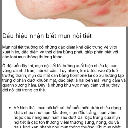
Dấu hiệu nhận biết mụn nội tiết
Mụn nội tiết thường có những đặc điểm khá đặc trưng về vị trí
xuất hiện, đặc điểm và thời điểm bùng phát, giúp phân biệt với
các loại mụn thông thường khác.
Ở độ tuổi dậy thì, mụn nội tiết tố thường xuất hiện nhiều tại các
vùng da như trán, mũi và cằm. Tuy nhiên, khi bước vào độ tuổi
trưởng thành, mụn do mất cân bằng hormone lại có xu hướng tập
trung ở phần dưới khuôn mặt, đặc biệt là hai bên má, vùng cằm và
quanh xương hàm. Đây là những khu vực nhạy cảm với sự thay
đổi nội tiết trong cơ thể.
Về hình thái, mụn nội tiết có thể biểu hiện dưới nhiều dạng
khác nhau như mụn đầu đen, mụn đầu trắng, mụn viêm
hoặc các nang mụn nằm sâu dưới da. Đặc trưng của mụn
nội tiết là các tổn thương viêm thường sưng, nóng, đỏ và
đau, khó xẹp nhanh như mụn thông thường. Khi mụn phát