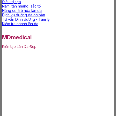
Điều trị sẹo
Nám, tàn nhang, sắc tố
Nâng cơ, trẻ hóa làn da
Dịch vụ dưỡng da cơ bản
Tư vấn Dinh dưỡng - Tâm lý
Kiểm tra nhanh làn da
MDmedical
Kiến tạo Làn Da Đẹp