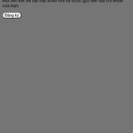
Một liên kết để đặt mật khẩu mới sẽ được gửi đến địa chỉ email
của bạn.
Đăng ký