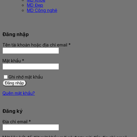
MD Đẹp
MD Công nghệ
Đăng nhập
Tên tài khoản hoặc địa chỉ email
*
Bắt
buộc
Mật khẩu
*
Bắt
buộc
Ghi nhớ mật khẩu
Đăng nhập
Quên mật khẩu?
Đăng ký
Địa chỉ email
*
Bắt
buộc