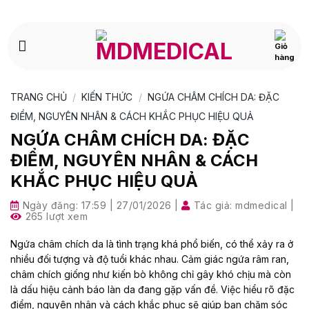
Bỏ
qua
nội
dung
TRANG CHỦ
/
KIẾN THỨC
/
NGỨA CHÂM CHÍCH DA: ĐẶC
ĐIỂM, NGUYÊN NHÂN & CÁCH KHẮC PHỤC HIỆU QUẢ
NGỨA CHÂM CHÍCH DA: ĐẶC
ĐIỂM, NGUYÊN NHÂN & CÁCH
KHẮC PHỤC HIỆU QUẢ
Ngày đăng:
17:59 | 27/01/2026
|
Tác giả:
mdmedical
|
265 lượt xem
Ngứa châm chích da là tình trạng khá phổ biến, có thể xảy ra ở
nhiều đối tượng và độ tuổi khác nhau. Cảm giác ngứa râm ran,
châm chích giống như kiến bò không chỉ gây khó chịu mà còn
là dấu hiệu cảnh báo làn da đang gặp vấn đề. Việc hiểu rõ đặc
điểm, nguyên nhân và cách khắc phục sẽ giúp bạn chăm sóc