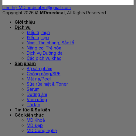
Liên hệ: MDmedical.vn@gmail.com
Copyright 2026 ©
MDmedical
, All Rights Reserved
Giới thiệu
Dịch vụ
Điều trị mụn
Điều trị sẹo
Nám, Tàn nhang, Sắc tố
Nâng cơ, Trẻ hóa
Dịch vụ Dưỡng da
Các dịch vụ khác
Sản phẩm
Bộ sản phẩm
Chống nắng/SPF
Mặt nạ/Peel
Sữa rửa mặt & Toner
Serum
Dưỡng ẩm
Viên uống
Tái tạo
Tin tức & Sự kiện
Góc kiến thức
MD Khoẻ
MD Đẹp
MD Công nghệ