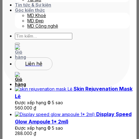
(đánh giá)
0
đã bán
Tin tức & Sự kiện
Góc kiến thức
MD Khoẻ
4.089.000
₫
MD Đẹp
triple
MD Công nghệ
C
Tìm
cure
kiếm:
Thêm vào giỏ hàng
số
lượng
Sản phẩm đánh giá cao
Liên hệ
PH Manager Forte Plus
Được xếp hạng
0
5 sao
2.680.000
₫
Skin Rejuvenation Mask
Lẻ
Được xếp hạng
0
5 sao
560.000
₫
Display Speed
Glow Ampoule 1* 2ml)
Được xếp hạng
0
5 sao
288.000
₫