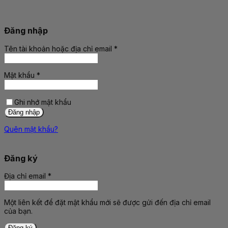
Đăng nhập
Tên tài khoản hoặc địa chỉ email
*
Bắt
buộc
Mật khẩu
*
Bắt
buộc
Ghi nhớ mật khẩu
Đăng nhập
Quên mật khẩu?
Đăng ký
Địa chỉ email
*
Bắt
buộc
Một liên kết để đặt mật khẩu mới sẽ được gửi đến địa chỉ email
của bạn.
Đăng ký