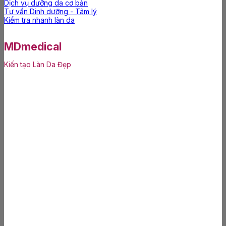
Dịch vụ dưỡng da cơ bản
Tư vấn Dinh dưỡng - Tâm lý
Kiểm tra nhanh làn da
MDmedical
Kiến tạo Làn Da Đẹp