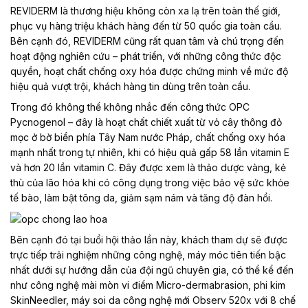
REVIDERM là thương hiệu không còn xa lạ trên toàn thế giới,
phục vụ hàng triệu khách hàng đến từ 50 quốc gia toàn cầu.
Bên cạnh đó, REVIDERM cũng rất quan tâm và chú trọng đến
hoạt động nghiên cứu – phát triển, với những công thức độc
quyền, hoạt chất chống oxy hóa được chứng minh về mức độ
hiệu quả vượt trội, khách hàng tin dùng trên toàn cầu.
Trong đó không thể không nhắc đến công thức OPC
Pycnogenol – đây là hoạt chất chiết xuất từ vỏ cây thông đỏ
mọc ở bờ biển phía Tây Nam nước Pháp, chất chống oxy hóa
mạnh nhất trong tự nhiên, khi có hiệu quả gấp 58 lần vitamin E
và hơn 20 lần vitamin C.
Đây được xem là thảo dược vàng, kẻ
thù của lão hóa khi có công dụng trong việc bảo vệ sức khỏe
tế bào, làm bật tông da, giảm sạm nám và tăng độ đàn hồi.
Bên cạnh đó tại buổi hội thảo lần này, khách tham dự sẽ được
trực tiếp trải nghiệm những công nghệ, máy móc tiên tiến bậc
nhất dưới sự hướng dẫn của đội ngũ chuyên gia, có thể kể đến
như công nghệ mài mòn vi điểm Micro-dermabrasion, phi kim
SkinNeedler, máy soi da công nghệ mới Observ 520x với 8 chế