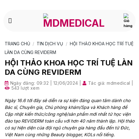
Bỏ
qua
nội
dung
TRANG CHỦ
/
TIN DỊCH VỤ
/
HỘI THẢO KHOA HỌC TRÍ TUỆ
LÀN DA CÙNG REVIDERM
HỘI THẢO KHOA HỌC TRÍ TUỆ LÀN
DA CÙNG REVIDERM
Ngày đăng:
09:32 | 12/06/2024
|
Tác giả:
mdmedical
|
543 lượt xem
Ngày 16.6 tới đây sẽ diễn ra sự kiện đáng quan tâm dành cho
Bác sĩ, Chuyên gia, Chủ phòng khám/Spa và Khách hàng để
Cập nhật kiến thức/công nghệ/sản phẩm mới nhất từ học viện
đào tạo REVIDERM toàn cầu với hơn 40 năm thành lập. Hội thảo
có sự hiện diện của đội ngũ chuyên gia hàng đầu đến từ Đức,
Việt Nam cùng những Beauty blogger, KOLs nổi tiếng.