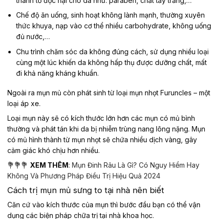
thành tố độc hại cho da như: paraben, chất tẩy trắng,…
Chế độ ăn uống, sinh hoạt không lành mạnh, thường xuyên
thức khuya, nạp vào cơ thể nhiều carbohydrate, không uống
đủ nước,…
Chu trình chăm sóc da không đúng cách, sử dụng nhiều loại
cùng một lúc khiến da không hấp thụ được dưỡng chất, mất
đi khả năng kháng khuẩn.
Ngoài ra mụn mủ còn phát sinh từ loại mụn nhọt Furuncles – một
loại áp xe.
Loại mụn này sẽ có kích thước lớn hơn các mụn có mủ bình
thường và phát tán khi da bị nhiễm trùng nang lông nặng. Mụn
có mủ hình thành từ mụn nhọt sẽ chứa nhiều dịch vàng, gây
cảm giác khó chịu hơn nhiều.
💐💐💐
XEM THÊM
:
Mụn Đinh Râu Là Gì? Có Nguy Hiểm Hay
Không Và Phương Pháp Điều Trị Hiệu Quả 2024
Cách trị mụn mủ sưng to tại nhà nên biết
Căn cứ vào kích thước của mụn thì bước đầu bạn có thể vận
dụng các biện pháp chữa trị tại nhà khoa học.