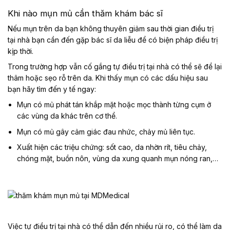
Khi nào mụn mủ cần thăm khám bác sĩ
Nếu mụn trên da bạn không thuyên giảm sau thời gian điều trị
tại nhà bạn cần đến gặp bác sĩ da liễu để có biện pháp điều trị
kịp thời.
Trong trường hợp vẫn cố gắng tự điều trị tại nhà có thể sẽ để lại
thâm hoặc sẹo rỗ trên da. Khi thấy mụn có các dấu hiệu sau
bạn hãy tìm đến y tế ngay:
Mụn có mủ phát tán khắp mặt hoặc mọc thành từng cụm ở
các vùng da khác trên cơ thể.
Mụn có mủ gây cảm giác đau nhức, chảy mủ liên tục.
Xuất hiện các triệu chứng: sốt cao, da nhờn rít, tiêu chảy,
chóng mặt, buồn nôn, vùng da xung quanh mụn nóng ran,…
Việc tự điều trị tại nhà có thể dẫn đến nhiều rủi ro, có thể làm da