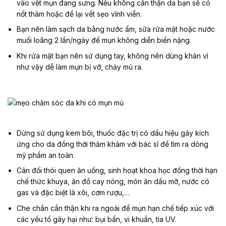
vào vết mụn đang sưng. Nếu không cẩn thận da bạn sẽ có
nốt thâm hoặc để lại vết sẹo vĩnh viễn.
Bạn nên làm sạch da bằng nước ấm, sữa rửa mặt hoặc nước
muối loãng 2 lần/ngày để mụn không diễn biến nặng.
Khi rửa mặt bạn nên sử dụng tay, không nên dùng khăn vì
như vậy dễ làm mụn bị vỡ, chảy mủ ra.
Dừng sử dụng kem bôi, thuốc đặc trị có dấu hiệu gây kích
ứng cho da đồng thời thăm khám với bác sĩ để tìm ra dòng
mỹ phẩm an toàn.
Cân đối thói quen ăn uống, sinh hoạt khoa học đồng thời hạn
chế thức khuya, ăn đồ cay nóng, món ăn dầu mỡ, nước có
gas và đặc biệt là xôi, cơm rượu,…
Che chắn cẩn thận khi ra ngoài để mụn hạn chế tiếp xúc với
các yếu tố gây hại như: bụi bẩn, vi khuẩn, tia UV.