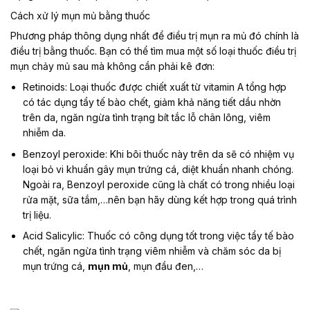
Cách xử lý mụn mủ bằng thuốc
Phương pháp thông dụng nhất để điều trị mụn ra mủ đó chính là
điều trị bằng thuốc. Bạn có thể tìm mua một số loại thuốc điều trị
mụn chảy mủ sau mà không cần phải kê đơn:
Retinoids: Loại thuốc được chiết xuất từ vitamin A tổng hợp
có tác dụng tẩy tế bào chết, giảm khả năng tiết dầu nhờn
trên da, ngăn ngừa tình trạng bít tắc lỗ chân lông, viêm
nhiễm da.
Benzoyl peroxide: Khi bôi thuốc này trên da sẽ có nhiệm vụ
loại bỏ vi khuẩn gây mụn trứng cá, diệt khuẩn nhanh chóng.
Ngoài ra, Benzoyl peroxide cũng là chất có trong nhiều loại
rửa mặt, sữa tắm,…nên bạn hãy dùng kết hợp trong quá trình
trị liệu.
Acid Salicylic: Thuốc có công dụng tốt trong việc tẩy tế bào
chết, ngăn ngừa tình trạng viêm nhiễm và chăm sóc da bị
mụn trứng cá,
mụn mủ
, mụn đầu đen,…