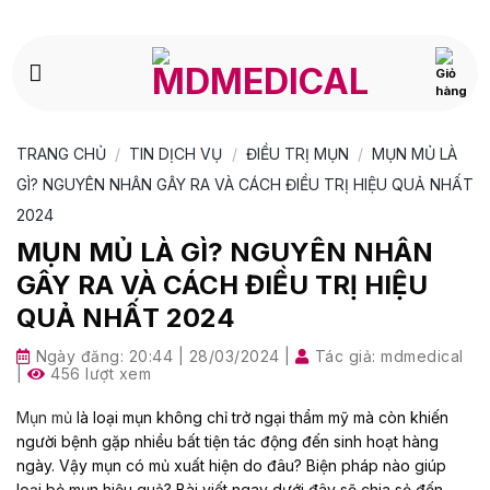
Bỏ
qua
nội
dung
TRANG CHỦ
/
TIN DỊCH VỤ
/
ĐIỀU TRỊ MỤN
/
MỤN MỦ LÀ
GÌ? NGUYÊN NHÂN GÂY RA VÀ CÁCH ĐIỀU TRỊ HIỆU QUẢ NHẤT
2024
MỤN MỦ LÀ GÌ? NGUYÊN NHÂN
GÂY RA VÀ CÁCH ĐIỀU TRỊ HIỆU
QUẢ NHẤT 2024
Ngày đăng:
20:44 | 28/03/2024
|
Tác giả:
mdmedical
|
456 lượt xem
Mụn mủ
là loại mụn không chỉ trở ngại thẩm mỹ mà còn khiến
người bệnh gặp nhiều bất tiện tác động đến sinh hoạt hàng
ngày. Vậy mụn có mủ xuất hiện do đâu? Biện pháp nào giúp
loại bỏ mụn hiệu quả? Bài viết ngay dưới đây sẽ chia sẻ đến