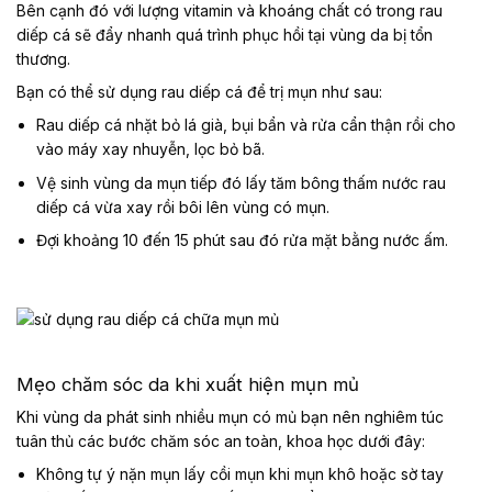
Bên cạnh đó với lượng vitamin và khoáng chất có trong rau
diếp cá sẽ đẩy nhanh quá trình phục hồi tại vùng da bị tổn
thương.
Bạn có thể sử dụng rau diếp cá để trị mụn như sau:
Rau diếp cá nhặt bỏ lá già, bụi bẩn và rửa cẩn thận rồi cho
vào máy xay nhuyễn, lọc bỏ bã.
Vệ sinh vùng da mụn tiếp đó lấy tăm bông thấm nước rau
diếp cá vừa xay rồi bôi lên vùng có mụn.
Đợi khoảng 10 đến 15 phút sau đó rửa mặt bằng nước ấm.
Mẹo chăm sóc da khi xuất hiện mụn mủ
Khi vùng da phát sinh nhiều mụn có mủ bạn nên nghiêm túc
tuân thủ các bước chăm sóc an toàn, khoa học dưới đây:
Không tự ý nặn mụn lấy cồi mụn khi mụn khô hoặc sờ tay