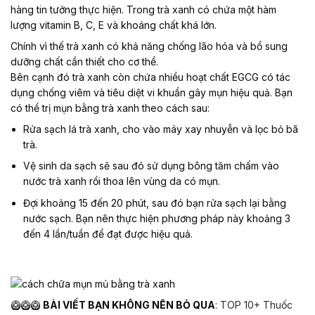
hàng tin tưởng thực hiện. Trong trà xanh có chứa một hàm
lượng vitamin B, C, E và khoáng chất khá lớn.
Chính vì thế trà xanh có khả năng chống lão hóa và bổ sung
dưỡng chất cần thiết cho cơ thể.
Bên cạnh đó trà xanh còn chứa nhiều hoạt chất EGCG có tác
dụng chống viêm và tiêu diệt vi khuẩn gây mụn hiệu quả. Bạn
có thể trị mụn bằng trà xanh theo cách sau:
Rửa sạch lá trà xanh, cho vào máy xay nhuyễn và lọc bỏ bã
trà.
Vệ sinh da sạch sẽ sau đó sử dụng bông tăm chấm vào
nước trà xanh rồi thoa lên vùng da có mụn.
Đợi khoảng 15 đến 20 phút, sau đó bạn rửa sạch lại bằng
nước sạch. Bạn nên thực hiện phương pháp này khoảng 3
đến 4 lần/tuần để đạt được hiệu quả.
🥝🥝🥝
BÀI VIẾT BẠN KHÔNG NÊN BỎ QUA
:
TOP 10+ Thuốc