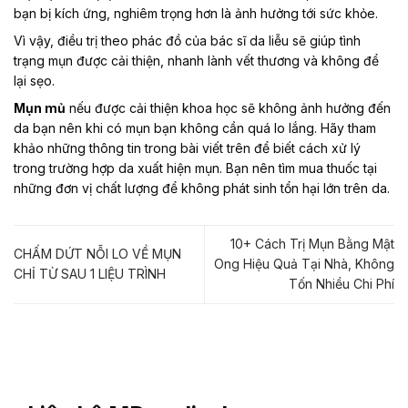
bạn bị kích ứng, nghiêm trọng hơn là ảnh hưởng tới sức khỏe.
Vì vậy, điều trị theo phác đồ của bác sĩ da liễu sẽ giúp tình
trạng mụn được cải thiện, nhanh lành vết thương và không để
lại sẹo.
Mụn mủ
nếu được cải thiện khoa học sẽ không ảnh hưởng đến
da bạn nên khi có mụn bạn không cần quá lo lắng. Hãy tham
khảo những thông tin trong bài viết trên để biết cách xử lý
trong trường hợp da xuất hiện mụn. Bạn nên tìm mua thuốc tại
những đơn vị chất lượng để không phát sinh tổn hại lớn trên da.
10+ Cách Trị Mụn Bằng Mật
CHẤM DỨT NỖI LO VỀ MỤN
Ong Hiệu Quả Tại Nhà, Không
CHỈ TỪ SAU 1 LIỆU TRÌNH
Tốn Nhiều Chi Phí