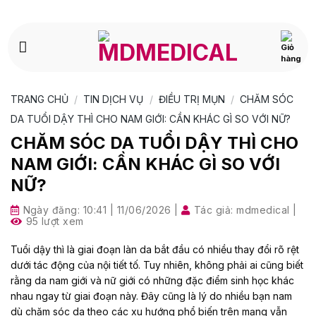
Bỏ
qua
nội
dung
TRANG CHỦ
/
TIN DỊCH VỤ
/
ĐIỀU TRỊ MỤN
/
CHĂM SÓC
DA TUỔI DẬY THÌ CHO NAM GIỚI: CẦN KHÁC GÌ SO VỚI NỮ?
CHĂM SÓC DA TUỔI DẬY THÌ CHO
NAM GIỚI: CẦN KHÁC GÌ SO VỚI
NỮ?
Ngày đăng:
10:41 | 11/06/2026
|
Tác giả:
mdmedical
|
95 lượt xem
Tuổi dậy thì là giai đoạn làn da bắt đầu có nhiều thay đổi rõ rệt
dưới tác động của nội tiết tố. Tuy nhiên, không phải ai cũng biết
rằng da nam giới và nữ giới có những đặc điểm sinh học khác
nhau ngay từ giai đoạn này. Đây cũng là lý do nhiều bạn nam
dù chăm sóc da theo các xu hướng phổ biến trên mạng vẫn