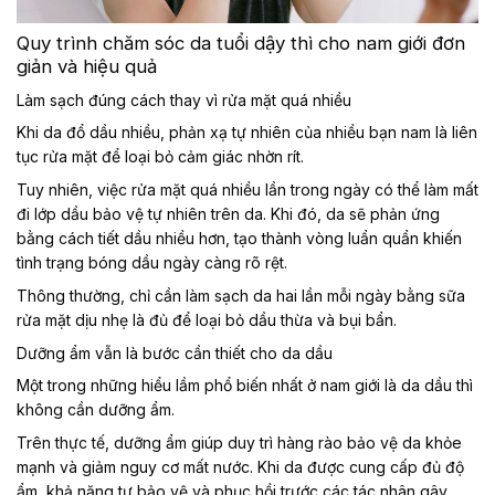
Quy trình chăm sóc da tuổi dậy thì cho nam giới đơn
giản và hiệu quả
Làm sạch đúng cách thay vì rửa mặt quá nhiều
Khi da đổ dầu nhiều, phản xạ tự nhiên của nhiều bạn nam là liên
tục rửa mặt để loại bỏ cảm giác nhờn rít.
Tuy nhiên, việc rửa mặt quá nhiều lần trong ngày có thể làm mất
đi lớp dầu bảo vệ tự nhiên trên da. Khi đó, da sẽ phản ứng
bằng cách tiết dầu nhiều hơn, tạo thành vòng luẩn quẩn khiến
tình trạng bóng dầu ngày càng rõ rệt.
Thông thường, chỉ cần làm sạch da hai lần mỗi ngày bằng sữa
rửa mặt dịu nhẹ là đủ để loại bỏ dầu thừa và bụi bẩn.
Dưỡng ẩm vẫn là bước cần thiết cho da dầu
Một trong những hiểu lầm phổ biến nhất ở nam giới là da dầu thì
không cần dưỡng ẩm.
Trên thực tế, dưỡng ẩm giúp duy trì hàng rào bảo vệ da khỏe
mạnh và giảm nguy cơ mất nước. Khi da được cung cấp đủ độ
ẩm, khả năng tự bảo vệ và phục hồi trước các tác nhân gây