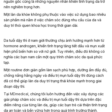
nguồn gốc cũng là những nguyên nhân khiến tình trạng da trở
nên nghiêm trọng hơn.
Một làn da khỏe không phụ thuộc vào việc sử dụng bao nhiêu
sản phẩm mà nằm ở việc chăm sóc đúng nhu cầu của da và
duy trì thói quen khoa học trong thời gian dài.
Da tuổi dậy thì ở nam giới thường chịu ảnh hưởng mạnh hơn từ
hormone androgen, khiến tình trạng tăng tiết dầu và mụn xuất
hiện phổ biến hơn so với nữ giới. Tuy nhiên, điều đó không có
nghĩa các bạn nam cần một quy trình chăm sóc da quá phức
tạp.
Một routine đơn giản gồm làm sạch phù hợp, dưỡng ẩm đầy đủ,
chống nắng hằng ngày và điều trị mụn tuổi dậy thì
đúng cách
đã có thể giúp làn da duy trì trạng thái khỏe mạnh trong giai
đoạn dậy thì.
Tại
MDmedical
, chúng tôi luôn hướng đến việc xây dựng các
giải pháp chăm sóc và điều trị mụn tuổi dậy thì dựa trên đặc
điểm riêng của từng làn da, giúp các bạn trẻ cải thiện tình trạng
da an toàn và bền vững hơn trong quá trình trưởng thành.