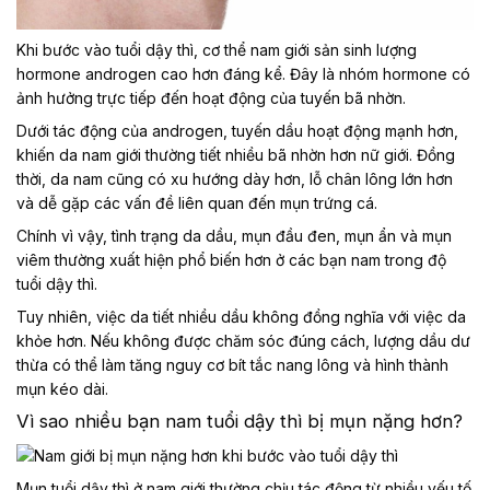
Khi bước vào tuổi dậy thì, cơ thể nam giới sản sinh lượng
hormone androgen cao hơn đáng kể. Đây là nhóm hormone có
ảnh hưởng trực tiếp đến hoạt động của tuyến bã nhờn.
Dưới tác động của androgen, tuyến dầu hoạt động mạnh hơn,
khiến da nam giới thường tiết nhiều bã nhờn hơn nữ giới. Đồng
thời, da nam cũng có xu hướng dày hơn, lỗ chân lông lớn hơn
và dễ gặp các vấn đề liên quan đến mụn trứng cá.
Chính vì vậy, tình trạng da dầu, mụn đầu đen, mụn ẩn và mụn
viêm thường xuất hiện phổ biến hơn ở các bạn nam trong độ
tuổi dậy thì.
Tuy nhiên, việc da tiết nhiều dầu không đồng nghĩa với việc da
khỏe hơn. Nếu không được chăm sóc đúng cách, lượng dầu dư
thừa có thể làm tăng nguy cơ bít tắc nang lông và hình thành
mụn kéo dài.
Vì sao nhiều bạn nam tuổi dậy thì bị mụn nặng hơn?
Mụn tuổi dậy thì ở nam giới thường chịu tác động từ nhiều yếu tố