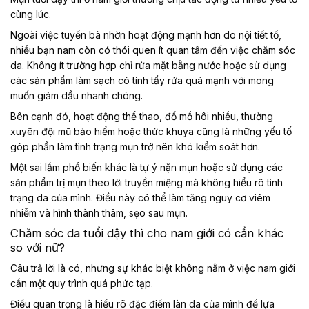
cùng lúc.
Ngoài việc tuyến bã nhờn hoạt động mạnh hơn do nội tiết tố,
nhiều bạn nam còn có thói quen ít quan tâm đến việc chăm sóc
da. Không ít trường hợp chỉ rửa mặt bằng nước hoặc sử dụng
các sản phẩm làm sạch có tính tẩy rửa quá mạnh với mong
muốn giảm dầu nhanh chóng.
Bên cạnh đó, hoạt động thể thao, đổ mồ hôi nhiều, thường
xuyên đội mũ bảo hiểm hoặc thức khuya cũng là những yếu tố
góp phần làm tình trạng mụn trở nên khó kiểm soát hơn.
Một sai lầm phổ biến khác là tự ý nặn mụn hoặc sử dụng các
sản phẩm trị mụn theo lời truyền miệng mà không hiểu rõ tình
trạng da của mình. Điều này có thể làm tăng nguy cơ viêm
nhiễm và hình thành thâm, sẹo sau mụn.
Chăm sóc da tuổi dậy thì cho nam giới có cần khác
so với nữ?
Câu trả lời là có, nhưng sự khác biệt không nằm ở việc nam giới
cần một quy trình quá phức tạp.
Điều quan trọng là hiểu rõ đặc điểm làn da của mình để lựa