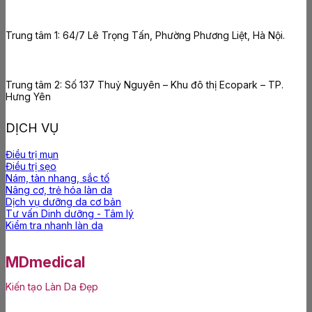
Trung tâm 1: 64/7 Lê Trọng Tấn, Phường Phương Liệt, Hà Nội.
Trung tâm 2: Số 137 Thuỷ Nguyên – Khu đô thị Ecopark – TP.
Hưng Yên
DỊCH VỤ
Điều trị mụn
Điều trị sẹo
Nám, tàn nhang, sắc tố
Nâng cơ, trẻ hóa làn da
Dịch vụ dưỡng da cơ bản
Tư vấn Dinh dưỡng - Tâm lý
Kiểm tra nhanh làn da
MDmedical
Kiến tạo Làn Da Đẹp