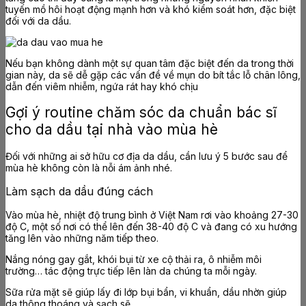
tuyến mồ hôi hoạt động mạnh hơn và khó kiểm soát hơn, đặc biệt
đối với da dầu.
Nếu bạn không dành một sự quan tâm đặc biệt đến da trong thời
gian này, da sẽ dễ gặp các vấn đề về mụn do bít tắc lỗ chân lông,
dẫn đến viêm nhiễm, ngứa rát hay khó chịu
Gợi ý routine chăm sóc da chuẩn bác sĩ
cho da dầu tại nhà vào mùa hè
Đối với những ai sở hữu cơ địa da dầu, cần lưu ý 5 bước sau để
mùa hè không còn là nỗi ám ảnh nhé.
Làm sạch da dầu đúng cách
Vào mùa hè, nhiệt độ trung bình ở Việt Nam rơi vào khoảng 27-30
độ C, một số nơi có thể lên đến 38-40 độ C và đang có xu hướng
tăng lên vào những năm tiếp theo.
Nắng nóng gay gắt, khói bụi từ xe cộ thải ra, ô nhiễm môi
trường… tác động trực tiếp lên làn da chúng ta mỗi ngày.
Sữa rửa mặt sẽ giúp lấy đi lớp bụi bẩn, vi khuẩn, dầu nhờn giúp
da thông thoáng và sạch sẽ.