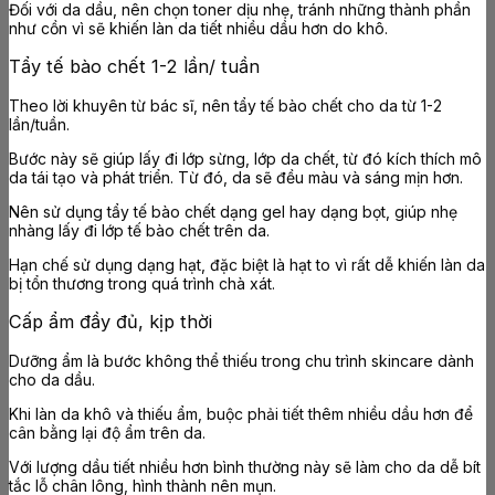
Đối với da dầu, nên chọn toner dịu nhẹ, tránh những thành phần
như cồn vì sẽ khiến làn da tiết nhiều dầu hơn do khô.
Tẩy tế bào chết 1-2 lần/ tuần
Theo lời khuyên từ bác sĩ, nên tẩy tế bào chết cho da từ 1-2
lần/tuần.
Bước này sẽ giúp lấy đi lớp sừng, lớp da chết, từ đó kích thích mô
da tái tạo và phát triển. Từ đó, da sẽ đều màu và sáng mịn hơn.
Nên sử dụng tẩy tế bào chết dạng gel hay dạng bọt, giúp nhẹ
nhàng lấy đi lớp tế bào chết trên da.
Hạn chế sử dụng dạng hạt, đặc biệt là hạt to vì rất dễ khiến làn da
bị tổn thương trong quá trình chà xát.
Cấp ẩm đầy đủ, kịp thời
Dưỡng ẩm là bước không thể thiếu trong chu trình skincare dành
cho da dầu.
Khi làn da khô và thiếu ẩm, buộc phải tiết thêm nhiều dầu hơn để
cân bằng lại độ ẩm trên da.
Với lượng dầu tiết nhiều hơn bình thường này sẽ làm cho da dễ bít
tắc lỗ chân lông, hình thành nên mụn.