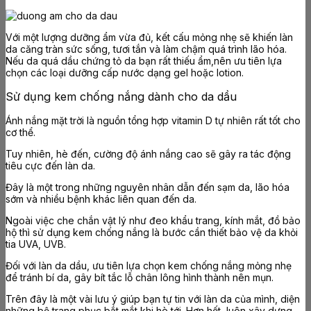
Với một lượng dưỡng ẩm vừa đủ, kết cấu mỏng nhẹ sẽ khiến làn
da căng tràn sức sống, tươi tắn và làm chậm quá trình lão hóa.
Nếu da quá dầu chứng tỏ da bạn rất thiếu ẩm,nên ưu tiên lựa
chọn các loại dưỡng cấp nước dạng gel hoặc lotion.
Sử dụng kem chống nắng dành cho da dầu
Ánh nắng mặt trời là nguồn tổng hợp vitamin D tự nhiên rất tốt cho
cơ thể.
Tuy nhiên, hè đến, cường độ ánh nắng cao sẽ gây ra tác động
tiêu cực đến làn da.
Đây là một trong những nguyên nhân dẫn đến sạm da, lão hóa
sớm và nhiều bệnh khác liên quan đến da.
Ngoài việc che chắn vật lý như đeo khẩu trang, kính mắt, đồ bảo
hộ thì sử dụng kem chống nắng là bước cần thiết bảo vệ da khỏi
tia UVA, UVB.
Đối với làn da dầu, ưu tiên lựa chọn kem chống nắng mỏng nhẹ
để tránh bí da, gây bít tắc lỗ chân lông hình thành nên mụn.
Trên đây là một vài lưu ý giúp bạn tự tin với làn da của mình, diện
những bộ trang phục bắt mắt khi hè tới. Hơn hết, luôn xây dựng