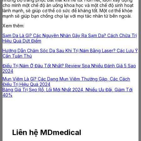
cho mình một chế độ ăn uống khoa học và một chế độ sinh hoạt
lành mạnh, sẽ giúp cơ thể có sức đề kháng tốt. Một cơ thể khỏe
mạnh sẽ giúp bạn chống chọi lại với mọi tác nhân từ bên ngoài.
Xem thêm:
Sạm Da Là Gì? Các Nguyên Nhân Gây Ra Sạm Da? Cách Chữa Trị
Hiệu Quả Dứt Điểm
Hướng Dẫn Chăm Sóc Da Sau Khi Trị Nám Bằng Laser? Các Lưu Ý
Cần Tuân Thủ
Điều Trị Nám Ở Đâu Tốt Nhất? Review Spa Nhiều Đánh Giá 5 Sao
2024
Mụn Viêm Là Gì? Các Dạng Mụn Viêm Thường Gặp, Các Cách
Điều Trị Hiệu Quả 2024
Bảng Giá Trị Sẹo Rỗ, Lồi Mới Nhất 2024, Nhiều Ưu Đãi, Giảm Tới
40%
Liên hệ MDmedical