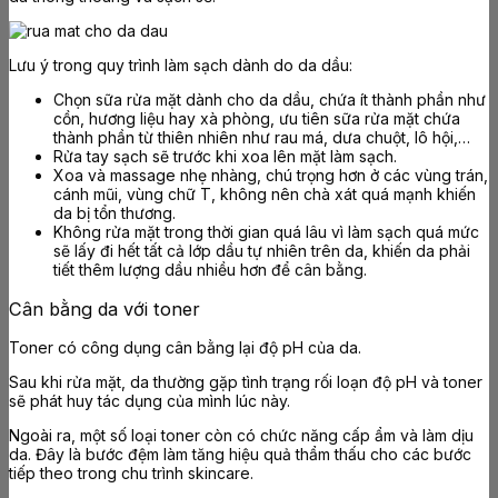
Lưu ý trong quy trình làm sạch dành do da dầu:
Chọn sữa rửa mặt dành cho da dầu, chứa ít thành phần như
cồn, hương liệu hay xà phòng, ưu tiên sữa rửa mặt chứa
thành phần từ thiên nhiên như rau má, dưa chuột, lô hội,…
Rửa tay sạch sẽ trước khi xoa lên mặt làm sạch.
Xoa và massage nhẹ nhàng, chú trọng hơn ở các vùng trán,
cánh mũi, vùng chữ T, không nên chà xát quá mạnh khiến
da bị tổn thương.
Không rửa mặt trong thời gian quá lâu vì làm sạch quá mức
sẽ lấy đi hết tất cả lớp dầu tự nhiên trên da, khiến da phải
tiết thêm lượng dầu nhiều hơn để cân bằng.
Cân bằng da với toner
Toner có công dụng cân bằng lại độ pH của da.
Sau khi rửa mặt, da thường gặp tình trạng rối loạn độ pH và toner
sẽ phát huy tác dụng của mình lúc này.
Ngoài ra, một số loại toner còn có chức năng cấp ẩm và làm dịu
da. Đây là bước đệm làm tăng hiệu quả thẩm thấu cho các bước
tiếp theo trong chu trình skincare.