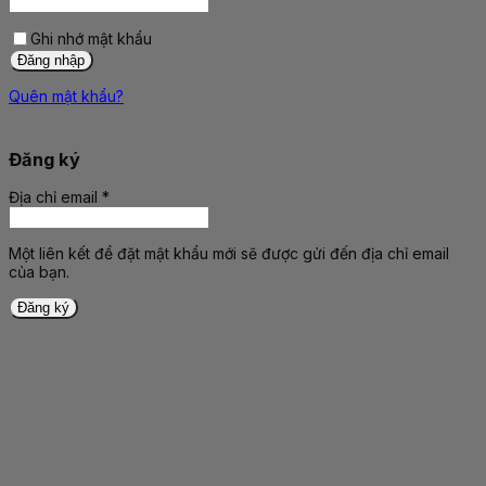
buộc
Ghi nhớ mật khẩu
Đăng nhập
Quên mật khẩu?
Đăng ký
Địa chỉ email
*
Bắt
buộc
Một liên kết để đặt mật khẩu mới sẽ được gửi đến địa chỉ email
của bạn.
Đăng ký