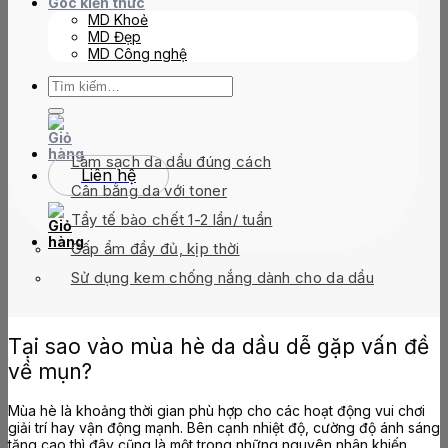
Góc kiến thức
TABLE OF CONTENTS
MD Khoẻ
MD Đẹp
MD Công nghệ
Tìm
kiếm:
Tại sao vào mùa hè da dầu dễ gặp vấn đề về mụn?
Gợi ý routine chăm sóc da chuẩn bác sĩ cho da dầu
tại nhà vào mùa hè
Làm sạch da dầu đúng cách
Liên hệ
Cân bằng da với toner
Tẩy tế bào chết 1-2 lần/ tuần
Cấp ẩm đầy đủ, kịp thời
Sử dụng kem chống nắng dành cho da dầu
Tại sao vào mùa hè da dầu dễ gặp vấn đề
về mụn?
Mùa hè là khoảng thời gian phù hợp cho các hoạt động vui chơi
giải trí hay vận động mạnh. Bên cạnh nhiệt độ, cường độ ánh sáng
tăng cao thì đây cũng là một trong những nguyên nhân khiến