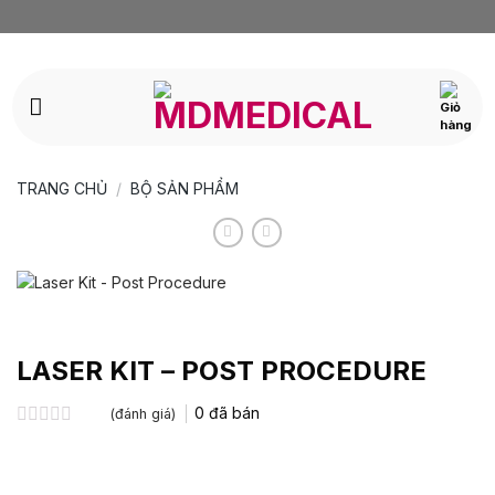
Bỏ
qua
nội
dung
TRANG CHỦ
/
BỘ SẢN PHẨM
LASER KIT – POST PROCEDURE
0
đã bán
(đánh giá)
Được
xếp
hạng
0