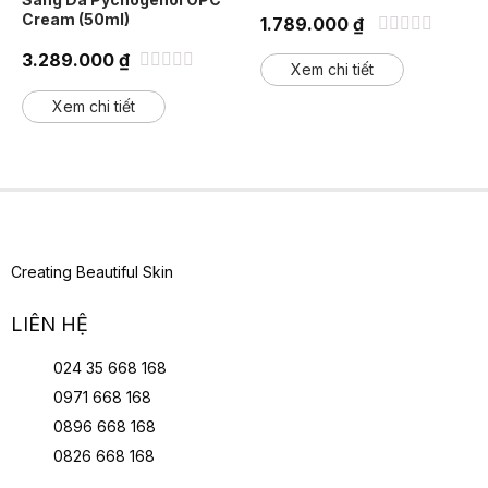
Cream (50ml)
1.789.000
₫
Được
3.289.000
₫
xếp
Xem chi tiết
hạng
Được
0
xếp
Xem chi tiết
5
hạng
sao
0
5
sao
Creating Beautiful Skin
LIÊN HỆ
024 35 668 168
0971 668 168
0896 668 168
0826 668 168