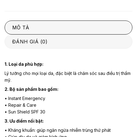
5
sao
MÔ TẢ
ĐÁNH GIÁ (0)
1. Loại da phù hợp:
Lý tưởng cho mọi loại da, đặc biệt là chăm sóc sau điều trị thẩm
mỹ.
2. Bộ sản phẩm bao gồm:
• Instant Emergency
• Repair & Care
• Sun Shield SPF 30
3. Ưu điểm nổi bật:
• Kháng khuẩn: giúp ngăn ngừa nhiễm trùng thứ phát
• Giúp dịu da và giảm kích ứng