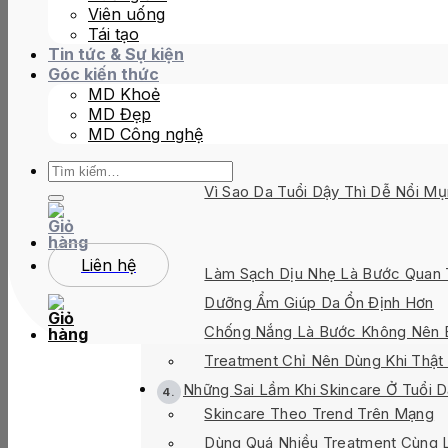
việc dùng quá nhiều sản phẩm cùng lúc.
Viên uống
giúp da giữ được sự ổn định và khỏe mạ
Tái tạo
Tin tức & Sự kiện
Góc kiến thức
MD Khoẻ
TABLE OF CONTENTS
MD Đẹp
MD Công nghệ
Tìm
Vậy routine skincare tối giản cho tu
kiếm:
Vì Sao Da Tuổi Dậy Thì Dễ Nổi M
Vì Sao Routine Skincare Cho Tuổi Dậ
Routine Skincare Cho Tuổi Dậy Thì T
Liên hệ
Làm Sạch Dịu Nhẹ Là Bước Quan 
Dưỡng Ẩm Giúp Da Ổn Định Hơn
Chống Nắng Là Bước Không Nên Bỏ
Treatment Chỉ Nên Dùng Khi Thật
Những Sai Lầm Khi Skincare Ở Tuổi D
Skincare Theo Trend Trên Mạng
Dùng Quá Nhiều Treatment Cùng 