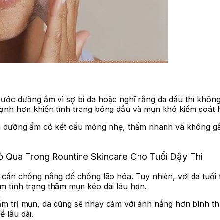
bước dưỡng ẩm vì sợ bí da hoặc nghĩ rằng da dầu thì không
ạnh hơn khiến tình trạng bóng dầu và mụn khó kiểm soát 
hẩm dưỡng ẩm có kết cấu mỏng nhẹ, thấm nhanh và không g
Qua Trong Rountine Skincare Cho Tuổi Dậy Thì
 cần chống nắng để chống lão hóa. Tuy nhiên, với da tuổi 
m tình trạng thâm mụn kéo dài lâu hơn.
m trị mụn, da cũng sẽ nhạy cảm với ánh nắng hơn bình thư
 lâu dài.