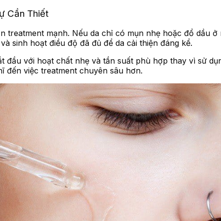
ự Cần Thiết
ần treatment mạnh. Nếu da chỉ có mụn nhẹ hoặc đổ dầu ở mứ
 và sinh hoạt điều độ đã đủ để da cải thiện đáng kể.
t đầu với hoạt chất nhẹ và tần suất phù hợp thay vì sử d
hĩ đến việc treatment chuyên sâu hơn.