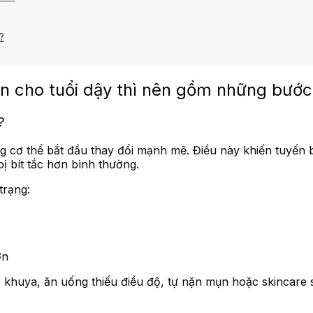
?
iản cho tuổi dậy thì nên gồm những bướ
?
ng cơ thể bắt đầu thay đổi mạnh mẽ. Điều này khiến tuyến 
ị bít tắc hơn bình thường.
trạng:
ơn
c khuya, ăn uống thiếu điều độ, tự nặn mụn hoặc skincare s