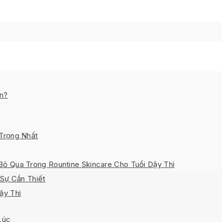
 Ở độ tuổi này, điều quan trọng nhất không phải là treatm
nh lâu dài. hãy cùng
MDmedical
đi tìm hiểu!
ổi dậy thì nên gồm những bước nào?
ụn?
y Thì Nên Tối Giản?
ối Giản & Hiệu Quả
Trọng Nhất
 Qua Trong Rountine Skincare Cho Tuổi Dậy Thì
 Sự Cần Thiết
ậy Thì
Lúc