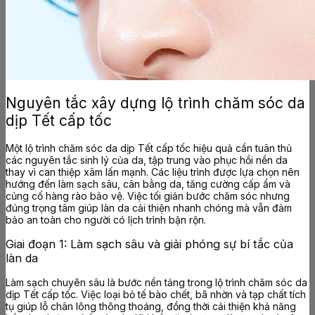
Nguyên tắc xây dựng lộ trình chăm sóc da
dịp Tết cấp tốc
Một lộ trình chăm sóc da dịp Tết cấp tốc hiệu quả cần tuân thủ
các nguyên tắc sinh lý của da, tập trung vào phục hồi nền da
thay vì can thiệp xâm lấn mạnh. Các liệu trình được lựa chọn nên
hướng đến làm sạch sâu, cân bằng da, tăng cường cấp ẩm và
củng cố hàng rào bảo vệ. Việc tối giản bước chăm sóc nhưng
đúng trọng tâm giúp làn da cải thiện nhanh chóng mà vẫn đảm
bảo an toàn cho người có lịch trình bận rộn.
Giai đoạn 1: Làm sạch sâu và giải phóng sự bí tắc của
làn da
Làm sạch chuyên sâu là bước nền tảng trong lộ trình chăm sóc da
dịp Tết cấp tốc. Việc loại bỏ tế bào chết, bã nhờn và tạp chất tích
tụ giúp lỗ chân lông thông thoáng, đồng thời cải thiện khả năng