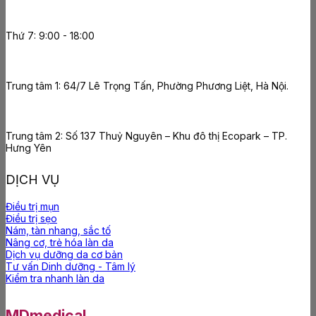
Thứ 7: 9:00 - 18:00
Trung tâm 1: 64/7 Lê Trọng Tấn, Phường Phương Liệt, Hà Nội.
Trung tâm 2: Số 137 Thuỷ Nguyên – Khu đô thị Ecopark – TP.
Hưng Yên
DỊCH VỤ
Điều trị mụn
Điều trị sẹo
Nám, tàn nhang, sắc tố
Nâng cơ, trẻ hóa làn da
Dịch vụ dưỡng da cơ bản
Tư vấn Dinh dưỡng - Tâm lý
Kiểm tra nhanh làn da
MDmedical