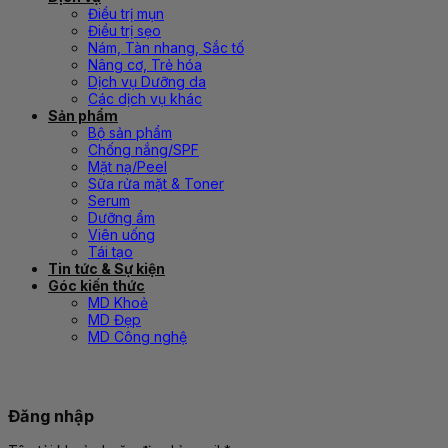
Điều trị mụn
Điều trị sẹo
Nám, Tàn nhang, Sắc tố
Nâng cơ, Trẻ hóa
Dịch vụ Dưỡng da
Các dịch vụ khác
Sản phẩm
Bộ sản phẩm
Chống nắng/SPF
Mặt nạ/Peel
Sữa rửa mặt & Toner
Serum
Dưỡng ẩm
Viên uống
Tái tạo
Tin tức & Sự kiện
Góc kiến thức
MD Khoẻ
MD Đẹp
MD Công nghệ
Đăng nhập