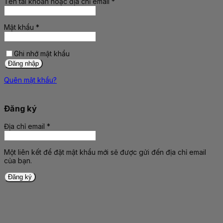
Tên tài khoản hoặc địa chỉ email
*
Bắt
buộc
Mật khẩu
*
Bắt
buộc
Ghi nhớ mật khẩu
Đăng nhập
Quên mật khẩu?
Đăng ký
Địa chỉ email
*
Bắt
buộc
Một liên kết để đặt mật khẩu mới sẽ được gửi đến địa chỉ email
của bạn.
Đăng ký