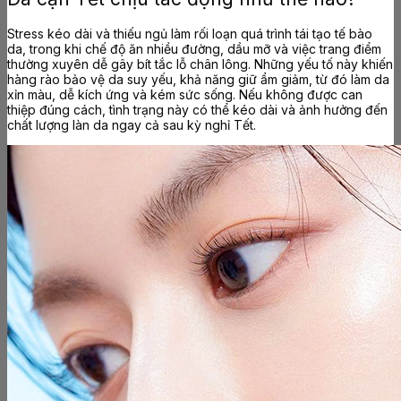
Stress kéo dài và thiếu ngủ làm rối loạn quá trình tái tạo tế bào
da, trong khi chế độ ăn nhiều đường, dầu mỡ và việc trang điểm
thường xuyên dễ gây bít tắc lỗ chân lông. Những yếu tố này khiến
hàng rào bảo vệ da suy yếu, khả năng giữ ẩm giảm, từ đó làm da
xỉn màu, dễ kích ứng và kém sức sống. Nếu không được can
thiệp đúng cách, tình trạng này có thể kéo dài và ảnh hưởng đến
chất lượng làn da ngay cả sau kỳ nghỉ Tết.