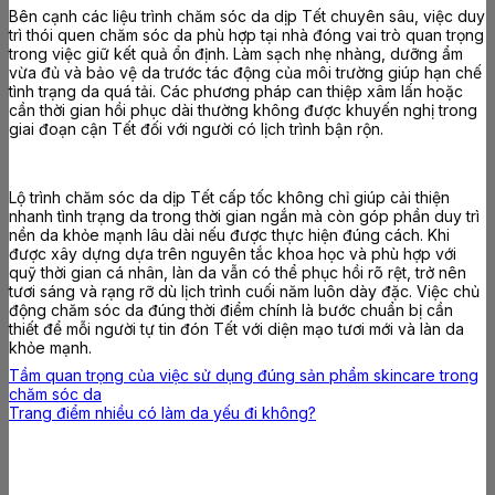
Bên cạnh các liệu trình chăm sóc da dịp Tết chuyên sâu, việc duy
trì thói quen chăm sóc da phù hợp tại nhà đóng vai trò quan trọng
trong việc giữ kết quả ổn định. Làm sạch nhẹ nhàng, dưỡng ẩm
vừa đủ và bảo vệ da trước tác động của môi trường giúp hạn chế
tình trạng da quá tải. Các phương pháp can thiệp xâm lấn hoặc
cần thời gian hồi phục dài thường không được khuyến nghị trong
giai đoạn cận Tết đối với người có lịch trình bận rộn.
Lộ trình chăm sóc da dịp Tết cấp tốc không chỉ giúp cải thiện
nhanh tình trạng da trong thời gian ngắn mà còn góp phần duy trì
nền da khỏe mạnh lâu dài nếu được thực hiện đúng cách. Khi
được xây dựng dựa trên nguyên tắc khoa học và phù hợp với
quỹ thời gian cá nhân, làn da vẫn có thể phục hồi rõ rệt, trở nên
tươi sáng và rạng rỡ dù lịch trình cuối năm luôn dày đặc. Việc chủ
động chăm sóc da đúng thời điểm chính là bước chuẩn bị cần
thiết để mỗi người tự tin đón Tết với diện mạo tươi mới và làn da
khỏe mạnh.
Tầm quan trọng của việc sử dụng đúng sản phẩm skincare trong
chăm sóc da
Trang điểm nhiều có làm da yếu đi không?