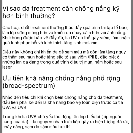
Vì sao da treatment cần chống nắng kỹ
hơn bình thường?
Các hoạt chất treatment thường thúc đẩy quá trình tái tạo tế bào,
làm lớp sừng mỏng hơn và khiến da nhạy cảm hơn với ánh nắng.
Khi không được bảo vệ đầy đủ, tia UV có thể gây viêm, làm chậm
quá trình phục hồi và kích thích tăng sinh melanin.
Điều này không chỉ khiến da dễ sạm màu mà còn làm tăng nguy
cơ thâm sau mụn hoặc tăng sắc tố sau viêm (PIH), đặc biệt ở
những làn da đang trong quá trình điều trị mụn, nám hoặc sau
laser.
Ưu tiên khả năng chống nắng phổ rộng
(broad-spectrum)
Nhắc đến tiêu chí khi chọn kem chống nắng cho da treatment,
đầu tiên phải kể đến là khả năng bảo vệ toàn diện trước cả tia
UVA và UVB.
Trong khi tia UVB chủ yếu tác động lên lớp biểu bì (lớp ngoài
cùng của da) – là nguyên nhân trực tiếp gây ra hiện tượng đỏ rát,
cháy nắng, sạm da sậm màu tức thì.