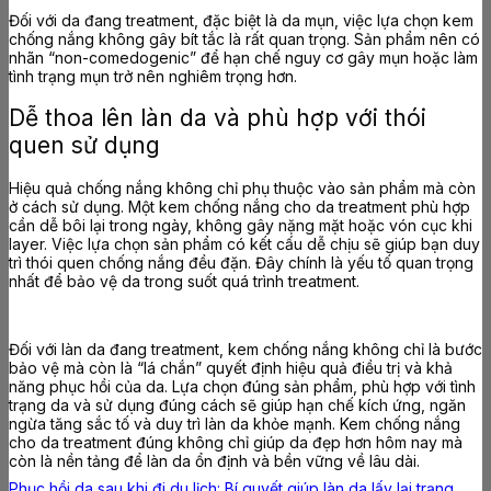
Đối với da đang treatment, đặc biệt là da mụn, việc lựa chọn kem
chống nắng không gây bít tắc là rất quan trọng. Sản phẩm nên có
nhãn “non-comedogenic” để hạn chế nguy cơ gây mụn hoặc làm
tình trạng mụn trở nên nghiêm trọng hơn.
Dễ thoa lên làn da và phù hợp với thói
quen sử dụng
Hiệu quả chống nắng không chỉ phụ thuộc vào sản phẩm mà còn
ở cách sử dụng. Một kem chống nắng cho da treatment phù hợp
cần dễ bôi lại trong ngày, không gây nặng mặt hoặc vón cục khi
layer. Việc lựa chọn sản phẩm có kết cấu dễ chịu sẽ giúp bạn duy
trì thói quen chống nắng đều đặn. Đây chính là yếu tố quan trọng
nhất để bảo vệ da trong suốt quá trình treatment.
Đối với làn da đang treatment, kem chống nắng không chỉ là bước
bảo vệ mà còn là “lá chắn” quyết định hiệu quả điều trị và khả
năng phục hồi của da. Lựa chọn đúng sản phẩm, phù hợp với tình
trạng da và sử dụng đúng cách sẽ giúp hạn chế kích ứng, ngăn
ngừa tăng sắc tố và duy trì làn da khỏe mạnh. Kem chống nắng
cho da treatment đúng không chỉ giúp da đẹp hơn hôm nay mà
còn là nền tảng để làn da ổn định và bền vững về lâu dài.
Phục hồi da sau khi đi du lịch: Bí quyết giúp làn da lấy lại trạng