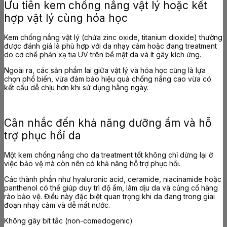
Ưu tiên kem chống nắng vật lý hoặc kết
hợp vật lý cùng hóa học
Kem chống nắng vật lý (chứa zinc oxide, titanium dioxide) thường
được đánh giá là phù hợp với da nhạy cảm hoặc đang treatment
do cơ chế phản xạ tia UV trên bề mặt da và ít gây kích ứng.
Ngoài ra, các sản phẩm lai giữa vật lý và hóa học cũng là lựa
chọn phổ biến, vừa đảm bảo hiệu quả chống nắng cao vừa có
kết cấu dễ chịu hơn khi sử dụng hằng ngày.
Cân nhắc đến khả năng dưỡng ẩm và hỗ
trợ phục hồi da
Một kem chống nắng cho da treatment tốt không chỉ dừng lại ở
việc bảo vệ mà còn nên có khả năng hỗ trợ phục hồi.
Các thành phần như hyaluronic acid, ceramide, niacinamide hoặc
panthenol có thể giúp duy trì độ ẩm, làm dịu da và củng cố hàng
rào bảo vệ. Điều này đặc biệt quan trọng khi da đang trong giai
đoạn nhạy cảm và dễ mất nước.
Không gây bít tắc (non-comedogenic)