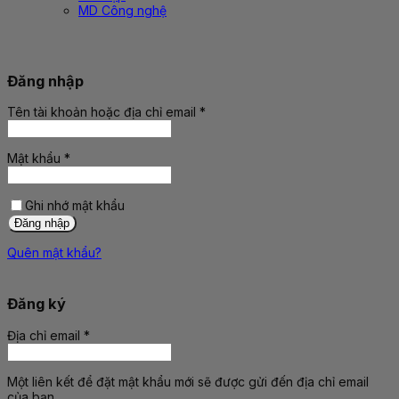
MD Công nghệ
Đăng nhập
Tên tài khoản hoặc địa chỉ email
*
Bắt
buộc
Mật khẩu
*
Bắt
buộc
Ghi nhớ mật khẩu
Đăng nhập
Quên mật khẩu?
Đăng ký
Địa chỉ email
*
Bắt
buộc
Một liên kết để đặt mật khẩu mới sẽ được gửi đến địa chỉ email
của bạn.