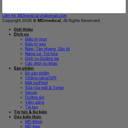
Liên hệ: MDmedical.vn@gmail.com
Copyright 2026 ©
MDmedical
, All Rights Reserved
Giới thiệu
Dịch vụ
Điều trị mụn
Điều trị sẹo
Nám, Tàn nhang, Sắc tố
Nâng cơ, Trẻ hóa
Dịch vụ Dưỡng da
Các dịch vụ khác
Sản phẩm
Bộ sản phẩm
Chống nắng/SPF
Mặt nạ/Peel
Sữa rửa mặt & Toner
Serum
Dưỡng ẩm
Viên uống
Tái tạo
Tin tức & Sự kiện
Góc kiến thức
MD Khoẻ
MD Đẹp