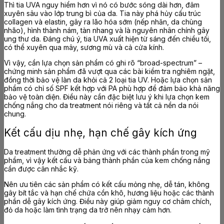
Thì tia UVA nguy hiểm hơn vì nó có bước sóng dài hơn, đâm
xuyên sâu vào lớp trung bì của da. Tia này phá hủy cấu trúc
collagen và elastin, gây ra lão hóa sớm (nếp nhăn, da chùng
nhão), hình thành nám, tàn nhang và là nguyên nhân chính gây
ung thư da. Đáng chú ý, tia UVA xuất hiện từ sáng đến chiều tối,
có thể xuyên qua mây, sương mù và cả cửa kính.
Vì vậy, cần lựa chọn sản phẩm có ghi rõ “broad-spectrum” –
chứng minh sản phẩm đã vượt qua các bài kiểm tra nghiêm ngặt,
đồng thời bảo vệ làn da khỏi cả 2 loại tia UV. Hoặc lựa chọn sản
phẩm có chỉ số SPF kết hợp với PA phù hợp để đảm bảo khả năng
bảo vệ toàn diện. Điều này cần đặc biệt lưu ý khi lựa chọn kem
chống nắng cho da treatment nói riêng và tất cả nền da nói
chung.
Kết cấu dịu nhẹ, hạn chế gây kích ứng
Da treatment thường dễ phản ứng với các thành phần trong mỹ
phẩm, vì vậy kết cấu và bảng thành phần của kem chống nắng
cần được cân nhắc kỹ.
Nên ưu tiên các sản phẩm có kết cấu mỏng nhẹ, dễ tán, không
gây bít tắc và hạn chế chứa cồn khô, hương liệu hoặc các thành
phần dễ gây kích ứng. Điều này giúp giảm nguy cơ châm chích,
đỏ da hoặc làm tình trạng da trở nên nhạy cảm hơn.