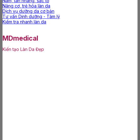
Nám, tàn nhang, sắc tố
Nâng cơ, trẻ hóa làn da
Dịch vụ dưỡng da cơ bản
Tư vấn Dinh dưỡng - Tâm lý
Kiểm tra nhanh làn da
MDmedical
Kiến tạo Làn Da Đẹp