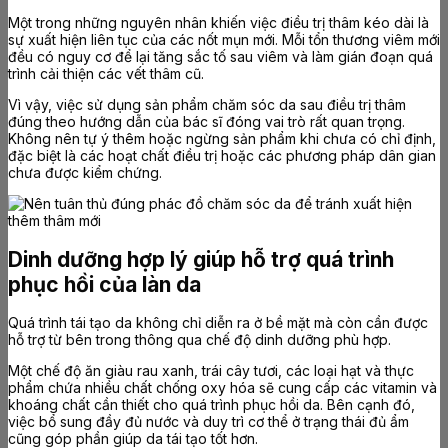
Một trong những nguyên nhân khiến việc điều trị thâm kéo dài là
sự xuất hiện liên tục của các nốt mụn mới. Mỗi tổn thương viêm mới
đều có nguy cơ để lại tăng sắc tố sau viêm và làm gián đoạn quá
trình cải thiện các vết thâm cũ.
Vì vậy, việc sử dụng sản phẩm chăm sóc da sau điều trị thâm
đúng theo hướng dẫn của bác sĩ đóng vai trò rất quan trọng.
Không nên tự ý thêm hoặc ngừng sản phẩm khi chưa có chỉ định,
đặc biệt là các hoạt chất điều trị hoặc các phương pháp dân gian
chưa được kiểm chứng.
Dinh dưỡng hợp lý giúp hỗ trợ quá trình
phục hồi của làn da
Quá trình tái tạo da không chỉ diễn ra ở bề mặt mà còn cần được
hỗ trợ từ bên trong thông qua chế độ dinh dưỡng phù hợp.
Một chế độ ăn giàu rau xanh, trái cây tươi, các loại hạt và thực
phẩm chứa nhiều chất chống oxy hóa sẽ cung cấp các vitamin và
khoáng chất cần thiết cho quá trình phục hồi da. Bên cạnh đó,
việc bổ sung đầy đủ nước và duy trì cơ thể ở trạng thái đủ ẩm
cũng góp phần giúp da tái tạo tốt hơn.