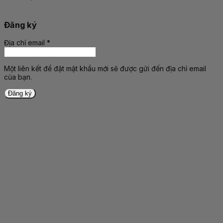
Đăng ký
Địa chỉ email
*
Bắt
buộc
Một liên kết để đặt mật khẩu mới sẽ được gửi đến địa chỉ email
của bạn.
Đăng ký