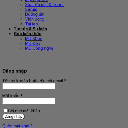
Sữa rửa mặt & Toner
Serum
Dưỡng ẩm
Viên uống
Tái tạo
Tin tức & Sự kiện
Góc kiến thức
MD Khoẻ
MD Đẹp
MD Công nghệ
Đăng nhập
Tên tài khoản hoặc địa chỉ email
*
Bắt
buộc
Mật khẩu
*
Bắt
buộc
Ghi nhớ mật khẩu
Đăng nhập
Quên mật khẩu?