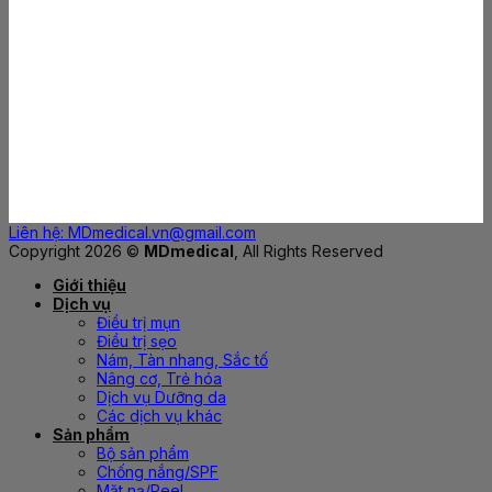
Liên hệ: MDmedical.vn@gmail.com
Copyright 2026 ©
MDmedical
, All Rights Reserved
Giới thiệu
Dịch vụ
Điều trị mụn
Điều trị sẹo
Nám, Tàn nhang, Sắc tố
Nâng cơ, Trẻ hóa
Dịch vụ Dưỡng da
Các dịch vụ khác
Sản phẩm
Bộ sản phẩm
Chống nắng/SPF
Mặt nạ/Peel