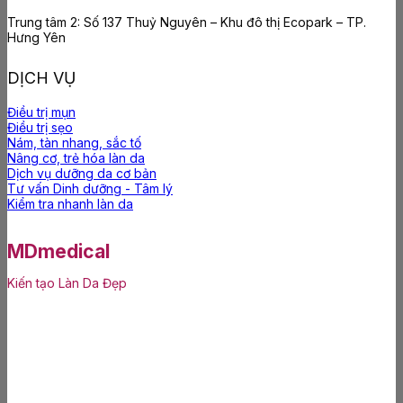
Trung tâm 2: Số 137 Thuỷ Nguyên – Khu đô thị Ecopark – TP.
Hưng Yên
DỊCH VỤ
Điều trị mụn
Điều trị sẹo
Nám, tàn nhang, sắc tố
Nâng cơ, trẻ hóa làn da
Dịch vụ dưỡng da cơ bản
Tư vấn Dinh dưỡng - Tâm lý
Kiểm tra nhanh làn da
MDmedical
Kiến tạo Làn Da Đẹp