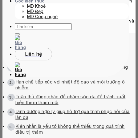
Nếu không chăm sóc đúng cách, tình trạng tăng sắc tố sau viêm
Góc kiến thức
có thể kéo dài hoặc xuất hiện các nốt thâm mới, khiến quá trình
MD Khoẻ
phục hồi mất nhiều thời gian hơn.
MD Đẹp
MD Công nghệ
Tìm
Vậy sau điều trị thâm cần lưu ý những gì để làn da phục hồi tốt và
kiếm:
đạt hiệu quả tối ưu? Hãy cùng
MDmedical
tìm hiểu nhé!
TABLE OF CONTENTS
Liên hệ
Chống nắng tốt là yếu tố quan trọng hàng đầu trong
chăm sóc da sau điều trị thâm
Hạn chế tiếp xúc với nhiệt độ cao và môi trường ô
nhiễm
Tuân thủ đúng phác đồ chăm sóc da để tránh xuất
hiện thêm thâm mới
Dinh dưỡng hợp lý giúp hỗ trợ quá trình phục hồi của
làn da
Kiên nhẫn là yếu tố không thể thiếu trong quá trình
điều trị thâm