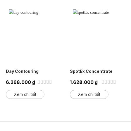
Day Contouring
SpotEx Concentrate
6.268.000
₫
1.628.000
₫
Được
Được
xếp
xếp
Xem chi tiết
Xem chi tiết
hạng
hạng
0
0
5
5
sao
sao