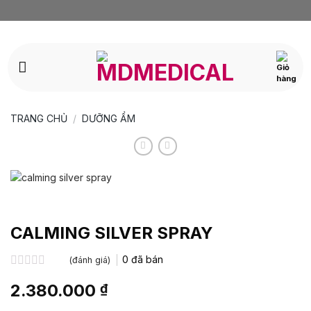
Bỏ
qua
nội
dung
TRANG CHỦ
/
DƯỠNG ẨM
CALMING SILVER SPRAY
0
đã bán
(đánh giá)
Được
2.380.000
₫
xếp
hạng
0