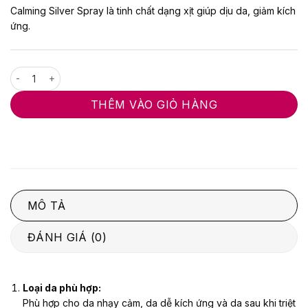
5
Calming Silver Spray là tinh chất dạng xịt giúp dịu da, giảm kích
sao
ứng.
calming silver spray số lượng
THÊM VÀO GIỎ HÀNG
MÔ TẢ
ĐÁNH GIÁ (0)
Loại da phù hợp:
Phù hợp cho da nhạy cảm, da dễ kích ứng và da sau khi triệt