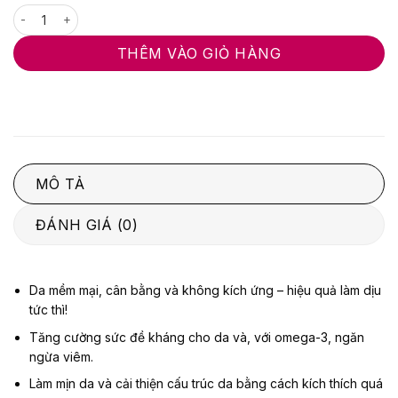
calming hydro mask số lượng
5
sao
THÊM VÀO GIỎ HÀNG
MÔ TẢ
ĐÁNH GIÁ (0)
Da mềm mại, cân bằng và không kích ứng – hiệu quả làm dịu
tức thì!
Tăng cường sức đề kháng cho da và, với omega-3, ngăn
ngừa viêm.
Làm mịn da và cải thiện cấu trúc da bằng cách kích thích quá