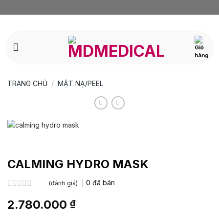
Bỏ
qua
nội
dung
TRANG CHỦ
/
MẶT NẠ/PEEL
CALMING HYDRO MASK
0
đã bán
(đánh giá)
Được
2.780.000
₫
xếp
hạng
0