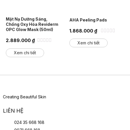
Mặt Nạ Dưỡng Sáng,
AHA Peeling Pads
Chống Oxy Hóa Reviderm
OPC Glow Mask (50ml)
1.868.000
₫
Được
2.889.000
₫
xếp
Xem chi tiết
hạng
Được
0
xếp
Xem chi tiết
5
hạng
sao
0
5
sao
Creating Beautiful Skin
LIÊN HỆ
024 35 668 168