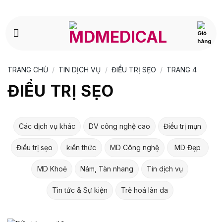
Bỏ
qua
nội
dung
TRANG CHỦ
/
TIN DỊCH VỤ
/
ĐIỀU TRỊ SẸO
/
TRANG 4
ĐIỀU TRỊ SẸO
Các dịch vụ khác
DV công nghệ cao
Điều trị mụn
Điều trị sẹo
kiến thức
MD Công nghệ
MD Đẹp
MD Khoẻ
Nám, Tàn nhang
Tin dịch vụ
Tin tức & Sự kiện
Trẻ hoá làn da