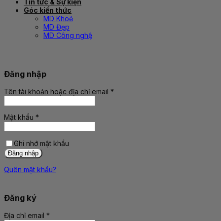
Tin tức & Sự kiện
Góc kiến thức
MD Khoẻ
MD Đẹp
MD Công nghệ
Đăng nhập
Tên tài khoản hoặc địa chỉ email
*
Bắt
buộc
Mật khẩu
*
Bắt
buộc
Ghi nhớ mật khẩu
Đăng nhập
Quên mật khẩu?
Đăng ký
Địa chỉ email
*
Bắt