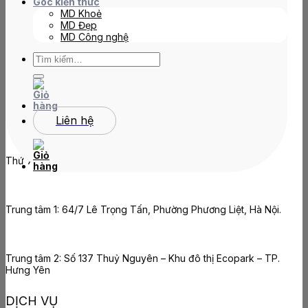
Góc kiến thức
MD Khoẻ
0826 668 168
MD Đẹp
MD Công nghệ
Tìm
kiếm:
GIỜ LÀM VIỆC
Thứ 2 - Thứ 6 : 9:00 - 20:00
Liên hệ
Thứ 7: 9:00 - 18:00
Trung tâm 1: 64/7 Lê Trọng Tấn, Phường Phương Liệt, Hà Nội.
Trung tâm 2: Số 137 Thuỷ Nguyên – Khu đô thị Ecopark – TP.
Hưng Yên
DỊCH VỤ