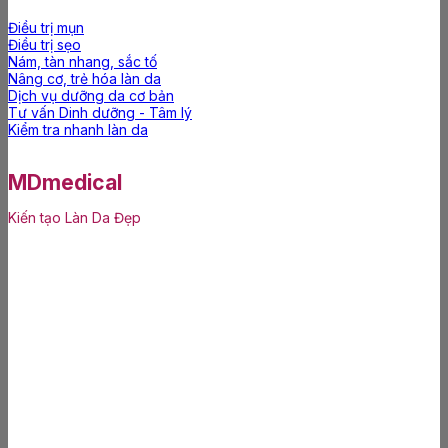
Điều trị mụn
Điều trị sẹo
Nám, tàn nhang, sắc tố
Nâng cơ, trẻ hóa làn da
Dịch vụ dưỡng da cơ bản
Tư vấn Dinh dưỡng - Tâm lý
Kiểm tra nhanh làn da
MDmedical
Kiến tạo Làn Da Đẹp