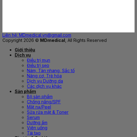
Liên hệ: MDmedical.vn@gmail.com
Copyright 2026 ©
MDmedical
, All Rights Reserved
Giới thiệu
Dịch vụ
Điều trị mụn
Điều trị sẹo
Nám, Tàn nhang, Sắc tố
Nâng cơ, Trẻ hóa
Dịch vụ Dưỡng da
Các dịch vụ khác
Sản phẩm
Bộ sản phẩm
Chống nắng/SPF
Mặt nạ/Peel
Sữa rửa mặt & Toner
Serum
Dưỡng ẩm
Viên uống
Tái tạo