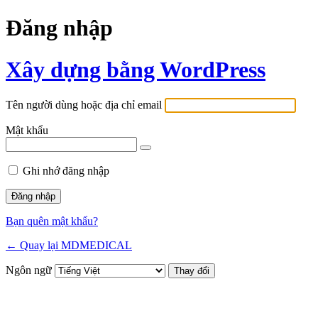
Đăng nhập
Xây dựng bằng WordPress
Tên người dùng hoặc địa chỉ email
Mật khẩu
Ghi nhớ đăng nhập
Bạn quên mật khẩu?
← Quay lại MDMEDICAL
Ngôn ngữ